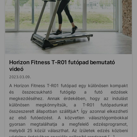
Horizon Fitness T-R01 futópad bemutató
videó
2023.03.09.
A Horizon Fitness T-R01 futópad egy különösen kompakt
és összecsukható futógép a futó edzések
megkezdéséhez. Annak érdekében, hogy az indulást
különösen megkönnyítsük, a T-R01 futópadunkat
összeszerelt állapotban szállítjuk*. Így azonnal elkezdheti
az első futóedzést. A közvetlen választógombokkal
gyorsan megtalálhatja a megfelelő edzésprogramot,
melyből 25 közül választhat. Az ízületek edzés közbeni
védelme érdekében speciális csillapító rendszert […]