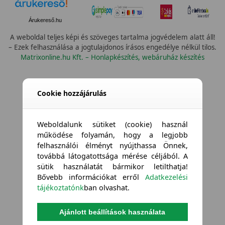
Árukereső.hu
A weboldal teljes képi és szöveges tartalma jogvédelem alatt áll!
– Ezek felhasználása a jogtulajdonos írásos engedélye nélkül tilos.
Matrixonline.hu Kft. – Honlapkészítés, webáruház készítés
Cookie hozzájárulás
Weboldalunk sütiket (cookie) használ
működése folyamán, hogy a legjobb
felhasználói élményt nyújthassa Önnek,
továbbá látogatottsága mérése céljából. A
sütik használatát bármikor letilthatja!
Bővebb információkat erről
Adatkezelési
tájékoztatónk
ban olvashat.
Ajánlott beállítások használata