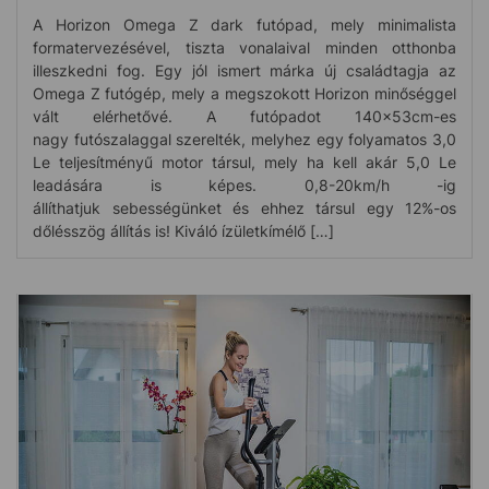
A Horizon Omega Z dark futópad, mely minimalista
formatervezésével, tiszta vonalaival minden otthonba
illeszkedni fog. Egy jól ismert márka új családtagja az
Omega Z futógép, mely a megszokott Horizon minőséggel
vált elérhetővé. A futópadot 140x53cm-es
nagy futószalaggal szerelték, melyhez egy folyamatos 3,0
Le teljesítményű motor társul, mely ha kell akár 5,0 Le
leadására is képes. 0,8-20km/h -ig
állíthatjuk sebességünket és ehhez társul egy 12%-os
dőlésszög állítás is! Kiváló ízületkímélő […]