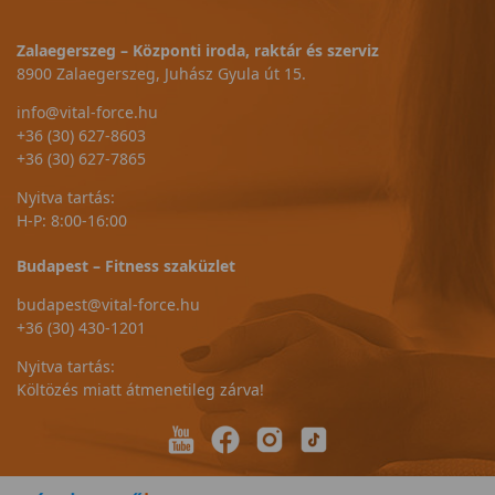
Zalaegerszeg – Központi iroda, raktár és szerviz
8900 Zalaegerszeg, Juhász Gyula út 15.
info@vital-force.hu
+36 (30) 627-8603
+36 (30) 627-7865
Nyitva tartás:
H-P: 8:00-16:00
Budapest – Fitness szaküzlet
budapest@vital-force.hu
+36 (30) 430-1201
Nyitva tartás:
Költözés miatt átmenetileg zárva!