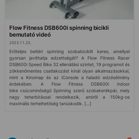
Flow Fitness DSB600i spinning bicikli
bemutató videó
2023.11.23.
Erőteljes beltéri spinning szobabiciklit keres, amellyel
gyorsan javíthatja edzettségét? A Flow Fitness Racer
DSB600i Speed ​​Bike 32 ellenállási szintet, 19 programot és
zökkenőmentes csatlakozást kínál olyan alkalmazásokkal,
mint a Kinomap és az iConsole a haladó edzésélmény
érdekében. A Flow Fitness DSB600i indoor
bike csúcsminőségű Spinning szerű szobakerékpár, mely
nagy teherbírással rendelkezik, amiről a 150kg-os
maximális terhelhetőség tanúskodik. […]