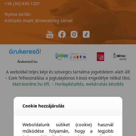
+36 (30) 430-1201
Nyitva tartás:
Költözés miatt átmenetileg zárva!
Árukereső.hu
A weboldal teljes képi és szöveges tartalma jogvédelem alatt áll!
– Ezek felhasználása a jogtulajdonos írásos engedélye nélkül tilos.
Matrixonline.hu Kft. – Honlapkészítés, webáruház készítés
Cookie hozzájárulás
Weboldalunk sütiket (cookie) használ
működése folyamán, hogy a legjobb