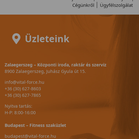
Cégünkről
Ügyfélszolgálat
Üzleteink
Zalaegerszeg – Központi iroda, raktár és szerviz
8900 Zalaegerszeg, Juhász Gyula út 15.
info@vital-force.hu
+36 (30) 627-8603
+36 (30) 627-7865
Nyitva tartás:
H-P: 8:00-16:00
Budapest – Fitness szaküzlet
budapest@vital-force.hu