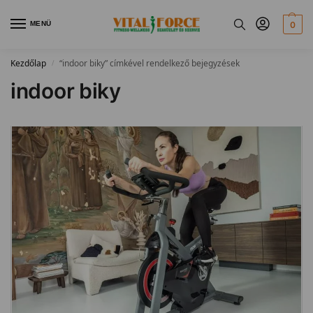
MENÜ
0
Kezdőlap
“indoor biky” címkével rendelkező bejegyzések
/
indoor biky