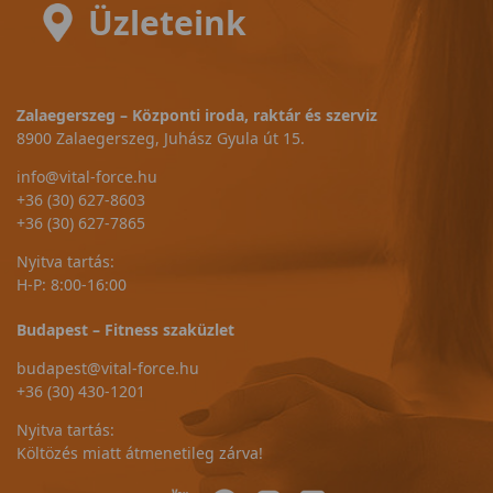
Üzleteink
Zalaegerszeg – Központi iroda, raktár és szerviz
8900 Zalaegerszeg, Juhász Gyula út 15.
info@vital-force.hu
+36 (30) 627-8603
+36 (30) 627-7865
Nyitva tartás:
H-P: 8:00-16:00
Budapest – Fitness szaküzlet
budapest@vital-force.hu
+36 (30) 430-1201
Nyitva tartás:
Költözés miatt átmenetileg zárva!