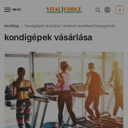
MENÜ
0
Kezdőlap
“kondigépek vásárlása” címkével rendelkező bejegyzések
/
kondigépek vásárlása