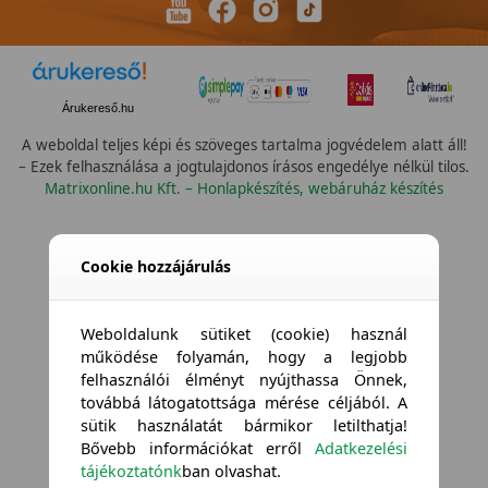
Árukereső.hu
A weboldal teljes képi és szöveges tartalma jogvédelem alatt áll!
– Ezek felhasználása a jogtulajdonos írásos engedélye nélkül tilos.
Matrixonline.hu Kft. – Honlapkészítés, webáruház készítés
Cookie hozzájárulás
Weboldalunk sütiket (cookie) használ
működése folyamán, hogy a legjobb
felhasználói élményt nyújthassa Önnek,
továbbá látogatottsága mérése céljából. A
sütik használatát bármikor letilthatja!
Bővebb információkat erről
Adatkezelési
tájékoztatónk
ban olvashat.