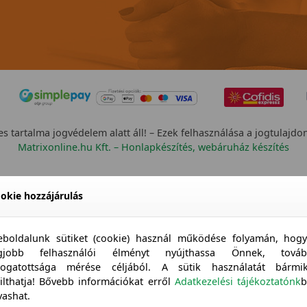
s tartalma jogvédelem alatt áll! – Ezek felhasználása a jogtulajdo
Matrixonline.hu Kft. – Honlapkészítés, webáruház készítés
okie hozzájárulás
boldalunk sütiket (cookie) használ működése folyamán, hog
egjobb felhasználói élményt nyújthassa Önnek, továb
togatottsága mérése céljából. A sütik használatát bármi
tilthatja! Bővebb információkat erről
Adatkezelési tájékoztatónk
b
vashat.