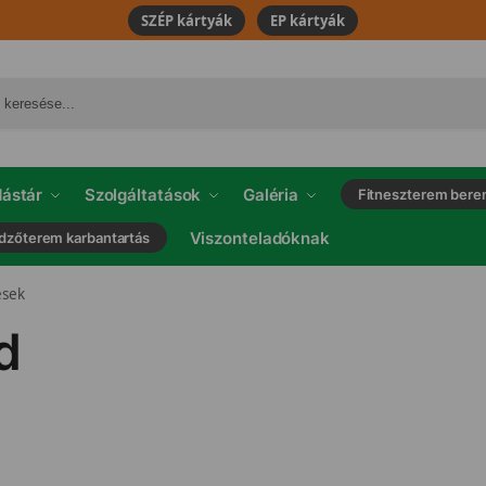
SZÉP kártyák
EP kártyák
ástár
Szolgáltatások
Galéria
Fitneszterem bere
Viszonteladóknak
dzőterem karbantartás
ések
d