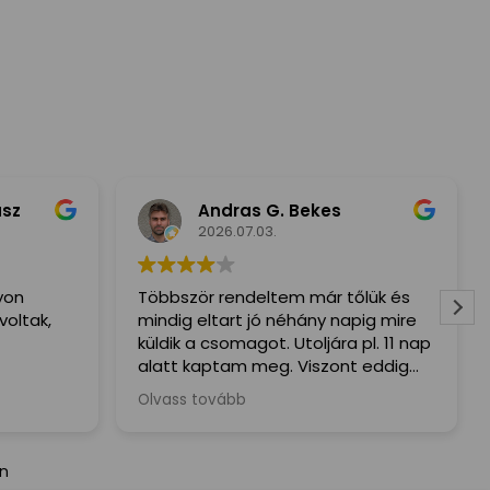
usz
Andras G. Bekes
2026.07.03.
yon
Többször rendeltem már tőlük és
voltak,
mindig eltart jó néhány napig mire
küldik a csomagot. Utoljára pl. 11 nap
alatt kaptam meg. Viszont eddig
mindig mindent megkaptam hiba
Olvass tovább
nélkül.
án