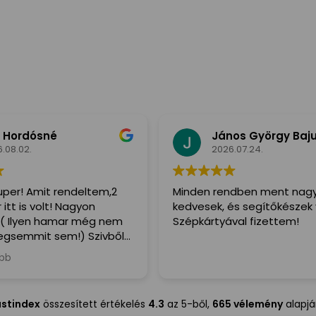
 Hordósné
János György Baj
.08.02.
2026.07.24.
per! Amit rendeltem,2
Minden rendben ment nag
itt is volt! Nagyon
kedvesek, és segítőkészek 
( Ilyen hamar még nem
Szépkártyával fizettem!
gsemmit sem!) Szivből
denkinek,a Futár is irtó
ább
egitőkész volt!
ustindex
összesített értékelés
4.3
az 5-ből,
665 vélemény
alapj