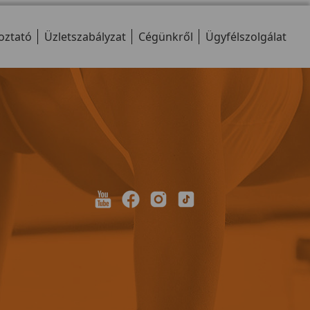
oztató
Üzletszabályzat
Cégünkről
Ügyfélszolgálat