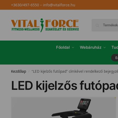
+3630/497-6550
–
info@vitalforce.hu
Főoldal
Webáruház
Tud
E
Kezdőlap
“LED kijelzős futópad” címkével rendelkező bejegyz
/
LED kijelzős futópa