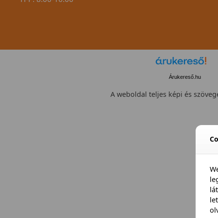
Árukereső.hu
A weboldal teljes képi és szövege
Co
We
l
lá
le
ol