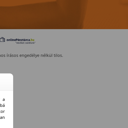
nos írásos engedélye nélkül tilos.
y a
bá
kor
an