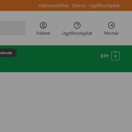
Házhozszállítás
Szerviz
Ügyfélszolgálat
Keresés
Fiókom
Ügyfélszolgálat
Pénztár
ndezés
0
Ft
0