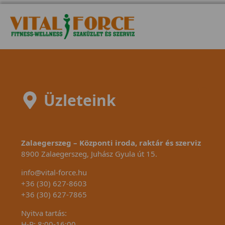
Üzleteink
Zalaegerszeg – Központi iroda, raktár és szerviz
8900 Zalaegerszeg, Juhász Gyula út 15.
info@vital-force.hu
+36 (30) 627-8603
+36 (30) 627-7865
Nyitva tartás:
H-P: 8:00-16:00