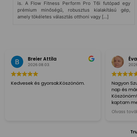
is. A Flow Fitness Perform Pro T6i futópad egy
prémium minőségű, robusztus kialakítású gép,
amely tökéletes választás otthoni vagy […]
Breier Attila
Éva
2026.08.03.
2026
Kedvesek és gyorsak.Köszönöm.
Nagyon Szu
nap és már 
Köszönöm!
kaptam me
ajánlom min
Olvass tov
kedves és S
Tr