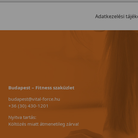
Adatkezelési tájék
Budapest – Fitness szaküzlet
budapest@vital-force.hu
+36 (30) 430-1201
Nyitva tartás:
Költözés miatt átmenetileg zárva!