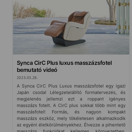
Synca CirC Plus luxus masszázsfotel
bemutató videó
2023.03.28.
A Synca CirC Plus Luxus masszázsfotel egy igazi
Japán csoda! Lélegzetelállító formatervezés, és
megjelenés jellemzi ezt a roppant igényes
masszázs fotelt. A CirC plus sokkal több mint egy
masszásfotel! Formás, és nagyon kompakt
masszázs eszköz, mely tökéletesen alkalmazkodik
az egyéni életkörülményekhez. Élvezze a pihentető
masszázs funkciókat kellemes környezetben,