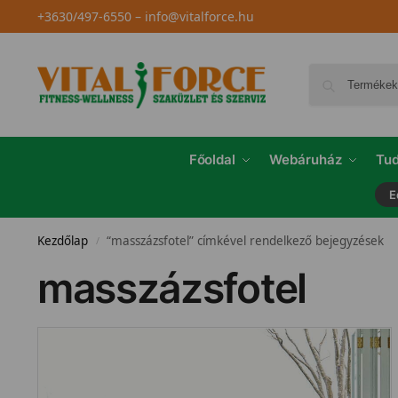
+3630/497-6550
–
info@vitalforce.hu
Főoldal
Webáruház
Tud
E
Kezdőlap
“masszázsfotel” címkével rendelkező bejegyzések
/
masszázsfotel