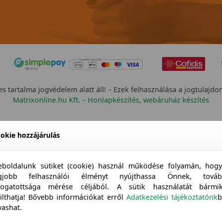
s tartalma jogvédelem alatt áll! – Ezek felhasználása a jogtulajdo
Matrixonline.hu Kft. – Honlapkészítés, webáruház készítés
okie hozzájárulás
boldalunk sütiket (cookie) használ működése folyamán, hog
egjobb felhasználói élményt nyújthassa Önnek, továb
togatottsága mérése céljából. A sütik használatát bármi
tilthatja! Bővebb információkat erről
Adatkezelési tájékoztatónk
b
vashat.