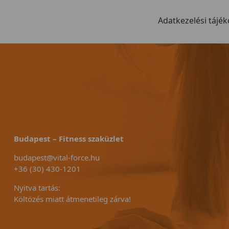
Adatkezelési tájék
Budapest – Fitness szaküzlet
budapest@vital-force.hu
+36 (30) 430-1201
Nyitva tartás:
Költözés miatt átmenetileg zárva!