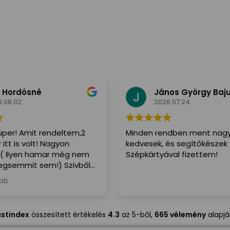
 Hordósné
János György Baj
.08.02.
2026.07.24.
per! Amit rendeltem,2
Minden rendben ment nag
itt is volt! Nagyon
kedvesek, és segítőkészek 
( Ilyen hamar még nem
Szépkártyával fizettem!
gsemmit sem!) Szivből
denkinek,a Futár is irtó
ább
egitőkész volt!
ustindex
összesített értékelés
4.3
az 5-ből,
665 vélemény
alapj