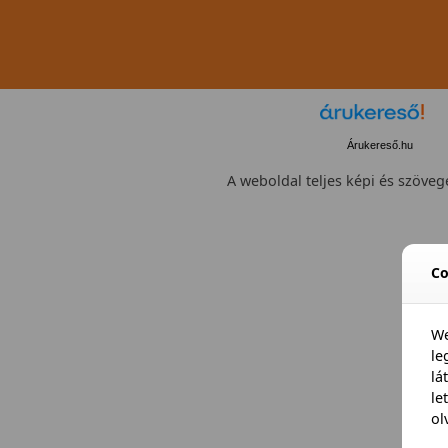
Árukereső.hu
A weboldal teljes képi és szövege
Co
We
l
lá
le
ol