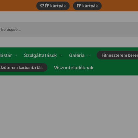
SZÉP kártyák
EP kártyák
ástár
Szolgáltatások
Galéria
Fitneszterem bere
Viszonteladóknak
dzőterem karbantartás