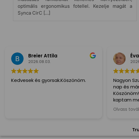
optimális ergonomikus fotellel. Kezelje magát a
Synca CirC […]
Breier Attila
Éva
2026.08.03.
2026
Kedvesek és gyorsak.Köszönöm.
Nagyon Szu
nap és már 
Köszönöm!
kaptam me
ajánlom min
Olvass tov
kedves és S
Tr