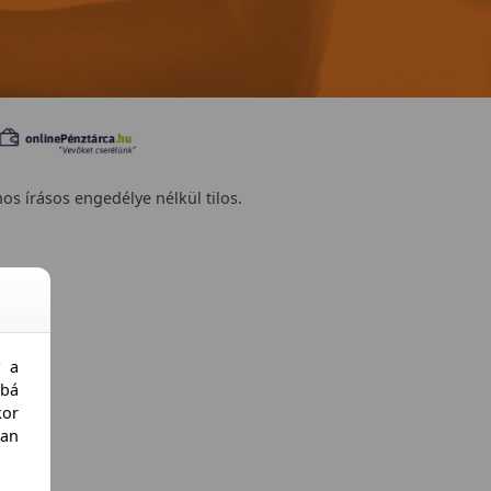
nos írásos engedélye nélkül tilos.
y a
bá
kor
an