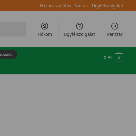
Házhozszállítás
Szerviz
Ügyfélszolgálat
Keresés
Fiókom
Ügyfélszolgálat
Pénztár
ndezés
0
Ft
0