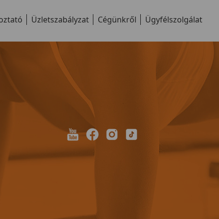
oztató
Üzletszabályzat
Cégünkről
Ügyfélszolgálat