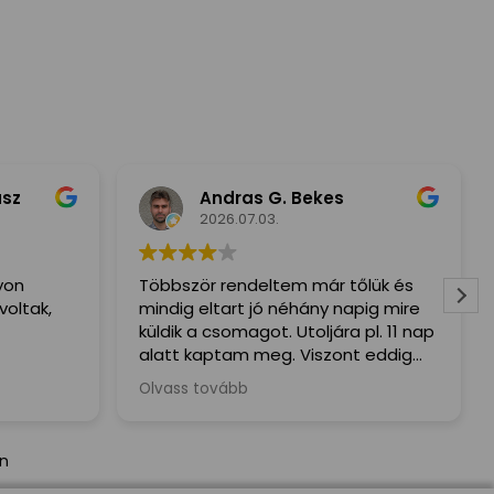
usz
Andras G. Bekes
2026.07.03.
yon
Többször rendeltem már tőlük és
voltak,
mindig eltart jó néhány napig mire
küldik a csomagot. Utoljára pl. 11 nap
alatt kaptam meg. Viszont eddig
mindig mindent megkaptam hiba
Olvass tovább
nélkül.
án