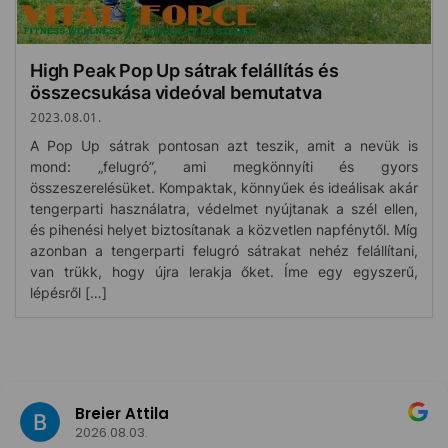
High Peak Pop Up sátrak felállítás és
összecsukása videóval bemutatva
2023.08.01.
A Pop Up sátrak pontosan azt teszik, amit a nevük is
mond: „felugró”, ami megkönnyíti és gyors
összeszerelésüket. Kompaktak, könnyűek és ideálisak akár
tengerparti használatra, védelmet nyújtanak a szél ellen,
és pihenési helyet biztosítanak a közvetlen napfénytől. Míg
azonban a tengerparti felugró sátrakat nehéz felállítani,
van trükk, hogy újra lerakja őket. Íme egy egyszerű,
lépésről […]
Breier Attila
2026.08.03.