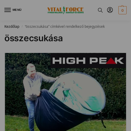
MENÜ
0
Kezdőlap
“összecsukása” címkével rendelkező bejegyzések
/
összecsukása