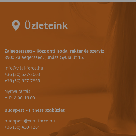
Üzleteink
Zalaegerszeg – Központi iroda, raktár és szerviz
8900 Zalaegerszeg, Juhász Gyula út 15.
info@vital-force.hu
+36 (30) 627-8603
+36 (30) 627-7865
Nyitva tartás:
H-P: 8:00-16:00
Budapest – Fitness szaküzlet
budapest@vital-force.hu
+36 (30) 430-1201