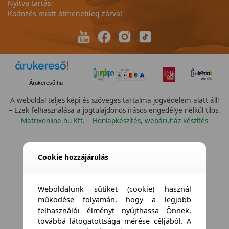
Nyitva tartás:
Költözés miatt átmenetileg zárva!
Árukereső.hu
A weboldal teljes képi és szöveges tartalma jogvédelem alatt áll!
– Ezek felhasználása a jogtulajdonos írásos engedélye nélkül tilos.
Matrixonline.hu Kft. – Honlapkészítés, webáruház készítés
Cookie hozzájárulás
Weboldalunk sütiket (cookie) használ
működése folyamán, hogy a legjobb
felhasználói élményt nyújthassa Önnek,
továbbá látogatottsága mérése céljából. A