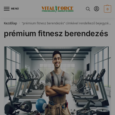
MENÜ
0
Kezdőlap
“prémium fitnesz berendezés” címkével rendelkező bejegyzések
/
prémium fitnesz berendezés