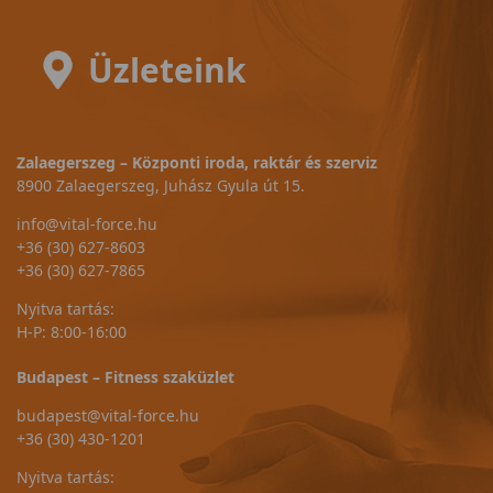
Üzleteink
Zalaegerszeg – Központi iroda, raktár és szerviz
8900 Zalaegerszeg, Juhász Gyula út 15.
info@vital-force.hu
+36 (30) 627-8603
+36 (30) 627-7865
Nyitva tartás:
H-P: 8:00-16:00
Budapest – Fitness szaküzlet
budapest@vital-force.hu
+36 (30) 430-1201
Nyitva tartás: