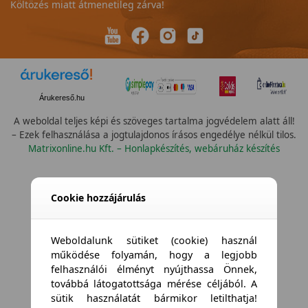
Költözés miatt átmenetileg zárva!
Árukereső.hu
A weboldal teljes képi és szöveges tartalma jogvédelem alatt áll!
– Ezek felhasználása a jogtulajdonos írásos engedélye nélkül tilos.
Matrixonline.hu Kft. – Honlapkészítés, webáruház készítés
Cookie hozzájárulás
Weboldalunk sütiket (cookie) használ
működése folyamán, hogy a legjobb
felhasználói élményt nyújthassa Önnek,
továbbá látogatottsága mérése céljából. A
sütik használatát bármikor letilthatja!