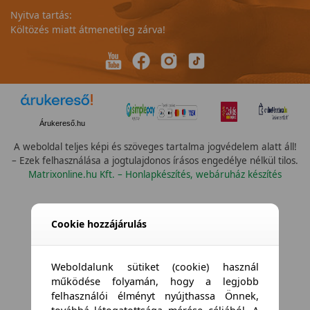
Nyitva tartás:
Költözés miatt átmenetileg zárva!
Árukereső.hu
A weboldal teljes képi és szöveges tartalma jogvédelem alatt áll!
– Ezek felhasználása a jogtulajdonos írásos engedélye nélkül tilos.
Matrixonline.hu Kft. – Honlapkészítés, webáruház készítés
Cookie hozzájárulás
Weboldalunk sütiket (cookie) használ
működése folyamán, hogy a legjobb
felhasználói élményt nyújthassa Önnek,