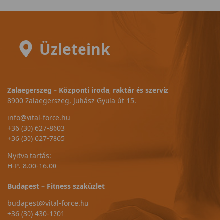
Üzleteink
Zalaegerszeg – Központi iroda, raktár és szerviz
8900 Zalaegerszeg, Juhász Gyula út 15.
info@vital-force.hu
+36 (30) 627-8603
+36 (30) 627-7865
Nyitva tartás:
H-P: 8:00-16:00
Budapest – Fitness szaküzlet
budapest@vital-force.hu
+36 (30) 430-1201