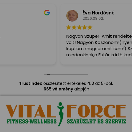
Éva Hordósné
2026.08.02.
Nagyon Szuper! Amit rendeltem,2 nap és már itt is
volt! Nagyon Köszönöm!( Ilyen hamar még nem
kaptam megsemmit sem!) Szivből ajánlom
mindenkinek,a Futár is irtó kedves és Segitőkész volt!
Trustindex
összesített értékelés
4.3
az 5-ből,
665 vélemény
alapján