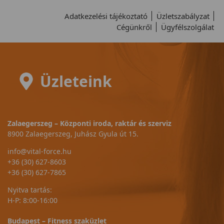
Adatkezelési tájékoztató
Üzletszabályzat
Cégünkről
Ügyfélszolgálat
Üzleteink
Zalaegerszeg – Központi iroda, raktár és szerviz
8900 Zalaegerszeg, Juhász Gyula út 15.
info@vital-force.hu
+36 (30) 627-8603
+36 (30) 627-7865
Nyitva tartás:
H-P: 8:00-16:00
Budapest – Fitness szaküzlet