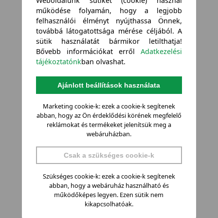
Weboldalunk sütiket (cookie) használ
működése folyamán, hogy a legjobb
felhasználói élményt nyújthassa Önnek,
továbbá látogatottsága mérése céljából. A
sütik használatát bármikor letilthatja!
Bővebb információkat erről
Adatkezelési
tájékoztatónk
ban olvashat.
Ajánlott beállítások használata
Marketing cookie-k: ezek a cookie-k segítenek
abban, hogy az Ön érdeklődési körének megfelelő
reklámokat és termékeket jelenítsük meg a
webáruházban.
Csak a szükséges cookie-k
Szükséges cookie-k: ezek a cookie-k segítenek
abban, hogy a webáruház használható és
működőképes legyen. Ezen sütik nem
kikapcsolhatóak.