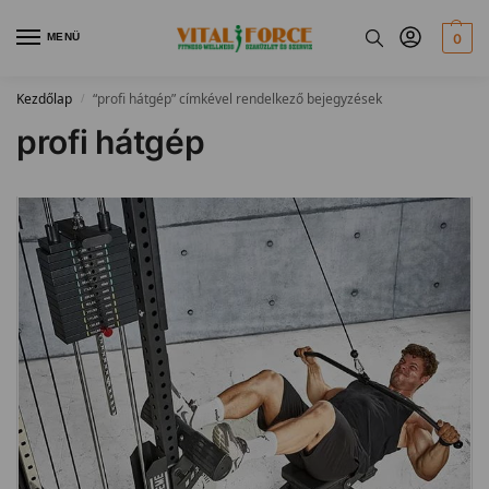
MENÜ
0
Kezdőlap
“profi hátgép” címkével rendelkező bejegyzések
/
profi hátgép