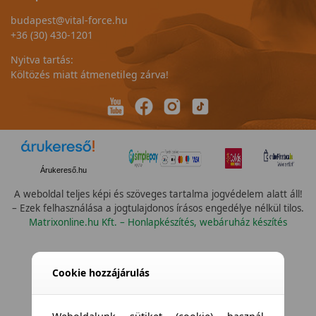
budapest@vital-force.hu
+36 (30) 430-1201
Nyitva tartás:
Költözés miatt átmenetileg zárva!
Árukereső.hu
A weboldal teljes képi és szöveges tartalma jogvédelem alatt áll!
– Ezek felhasználása a jogtulajdonos írásos engedélye nélkül tilos.
Matrixonline.hu Kft. – Honlapkészítés, webáruház készítés
Cookie hozzájárulás