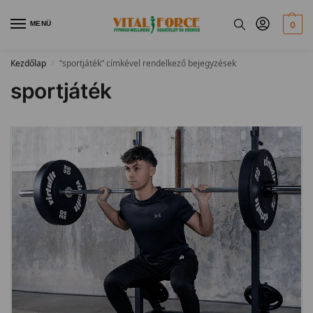
MENÜ
0
Kezdőlap
“sportjáték” címkével rendelkező bejegyzések
/
sportjáték