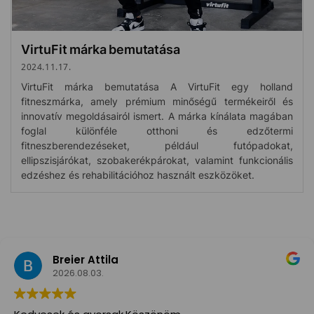
VirtuFit márka bemutatása
2024.11.17.
VirtuFit márka bemutatása A VirtuFit egy holland
fitneszmárka, amely prémium minőségű termékeiről és
innovatív megoldásairól ismert. A márka kínálata magában
foglal különféle otthoni és edzőtermi
fitneszberendezéseket, például futópadokat,
ellipszisjárókat, szobakerékpárokat, valamint funkcionális
edzéshez és rehabilitációhoz használt eszközöket.
Breier Attila
2026.08.03.