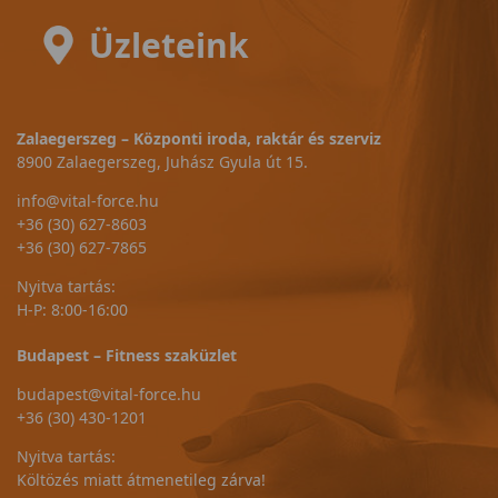
Üzleteink
Zalaegerszeg – Központi iroda, raktár és szerviz
8900 Zalaegerszeg, Juhász Gyula út 15.
info@vital-force.hu
+36 (30) 627-8603
+36 (30) 627-7865
Nyitva tartás:
H-P: 8:00-16:00
Budapest – Fitness szaküzlet
budapest@vital-force.hu
+36 (30) 430-1201
Nyitva tartás:
Költözés miatt átmenetileg zárva!