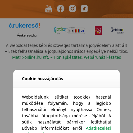
Árukereső.hu
A weboldal teljes képi és szöveges tartalma jogvédelem alatt áll!
– Ezek felhasználása a jogtulajdonos írásos engedélye nélkül tilos.
Matrixonline.hu Kft. – Honlapkészítés, webáruház készítés
Cookie hozzájárulás
Weboldalunk sütiket (cookie) használ
működése folyamán, hogy a legjobb
felhasználói élményt nyújthassa Önnek,
továbbá látogatottsága mérése céljából. A
sütik használatát bármikor letilthatja!
Bővebb információkat erről
Adatkezelési