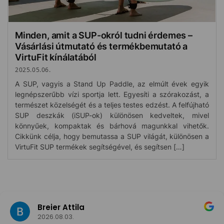
Minden, amit a SUP-okról tudni érdemes –
Vásárlási útmutató és termékbemutató a
VirtuFit kínálatából
2025.05.06.
A SUP, vagyis a Stand Up Paddle, az elmúlt évek egyik
legnépszerűbb vízi sportja lett. Egyesíti a szórakozást, a
természet közelségét és a teljes testes edzést. A felfújható
SUP deszkák (iSUP-ok) különösen kedveltek, mivel
könnyűek, kompaktak és bárhová magunkkal vihetők.
Cikkünk célja, hogy bemutassa a SUP világát, különösen a
VirtuFit SUP termékek segítségével, és segítsen […]
Breier Attila
2026.08.03.