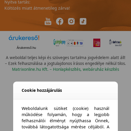
Nyitva tartás:
Költözés miatt átmenetileg zárva!
Árukereső.hu
A weboldal teljes képi és szöveges tartalma jogvédelem alatt áll!
– Ezek felhasználása a jogtulajdonos írásos engedélye nélkül tilos.
Matrixonline.hu Kft. – Honlapkészítés, webáruház készítés
Cookie hozzájárulás
Weboldalunk sütiket (cookie) használ
működése folyamán, hogy a legjobb
felhasználói élményt nyújthassa Önnek,
továbbá látogatottsága mérése céljából. A