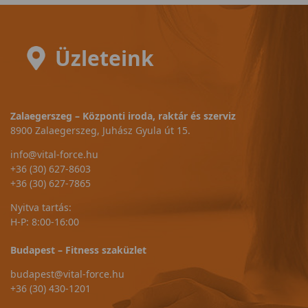
Üzleteink
Zalaegerszeg – Központi iroda, raktár és szerviz
8900 Zalaegerszeg, Juhász Gyula út 15.
info@vital-force.hu
+36 (30) 627-8603
+36 (30) 627-7865
Nyitva tartás:
H-P: 8:00-16:00
Budapest – Fitness szaküzlet
budapest@vital-force.hu
+36 (30) 430-1201