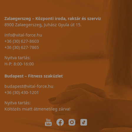
Zalaegerszeg – Központi iroda, raktár és szerviz
8900 Zalaegerszeg, Juhász Gyula út 15.
info@vital-force.hu
+36 (30) 627-8603
+36 (30) 627-7865
Nyitva tartás:
H-P: 8:00-16:00
Budapest – Fitness szaküzlet
budapest@vital-force.hu
+36 (30) 430-1201
Nyitva tartás:
Költözés miatt átmenetileg zárva!