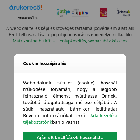
Árukereső.hu
A weboldal teljes képi és szöveges tartalma jogvédelem alatt áll!
– Ezek felhasználása a jogtulajdonos írásos engedélye nélkül tilos.
Matrixonline.hu Kft. – Honlapkészítés, webáruház készítés
Cookie hozzájárulás
Weboldalunk sütiket (cookie) használ
működése folyamán, hogy a legjobb
felhasználói élményt nyújthassa Önnek,
továbbá látogatottsága mérése céljából. A
sütik használatát bármikor letilthatja!
Bővebb információkat erről
Adatkezelési
tájékoztatónk
ban olvashat.
Ajánlott beállítások használata