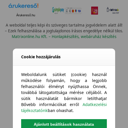
Árukereső.hu
A weboldal teljes képi és szöveges tartalma jogvédelem alatt áll!
– Ezek felhasználása a jogtulajdonos írásos engedélye nélkül tilos.
Matrixonline.hu Kft. – Honlapkészítés, webáruház készítés
Cookie hozzájárulás
Weboldalunk sütiket (cookie) használ
működése folyamán, hogy a legjobb
felhasználói élményt nyújthassa Önnek,
továbbá látogatottsága mérése céljából. A
sütik használatát bármikor letilthatja!
Bővebb információkat erről
Adatkezelési
tájékoztatónk
ban olvashat.
Ajánlott beállítások használata