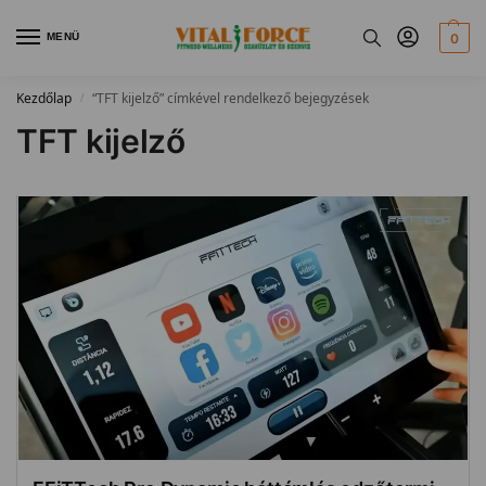
MENÜ
0
Kezdőlap
“TFT kijelző” címkével rendelkező bejegyzések
/
TFT kijelző