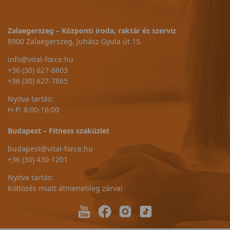
Zalaegerszeg – Központi iroda, raktár és szerviz
8900 Zalaegerszeg, Juhász Gyula út 15.
info@vital-force.hu
+36 (30) 627-8603
+36 (30) 627-7865
Nyitva tartás:
H-P: 8:00-16:00
Budapest – Fitness szaküzlet
budapest@vital-force.hu
+36 (30) 430-1201
Nyitva tartás:
Költözés miatt átmenetileg zárva!