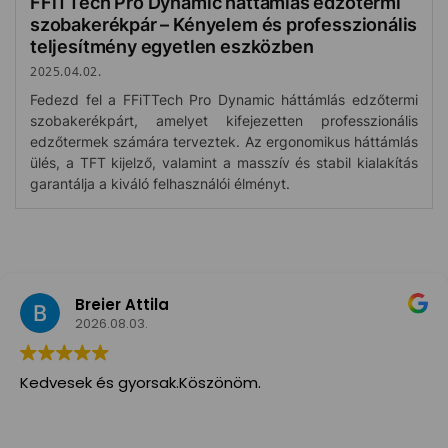
FFiTTech Pro Dynamic háttámlás edzőtermi
szobakerékpár – Kényelem és professzionális
teljesítmény egyetlen eszközben
2025.04.02.
Fedezd fel a FFiTTech Pro Dynamic háttámlás edzőtermi
szobakerékpárt, amelyet kifejezetten professzionális
edzőtermek számára terveztek. Az ergonomikus háttámlás
ülés, a TFT kijelző, valamint a masszív és stabil kialakítás
garantálja a kiváló felhasználói élményt.
Breier Attila
2026.08.03.
Kedvesek és gyorsak.Köszönöm.