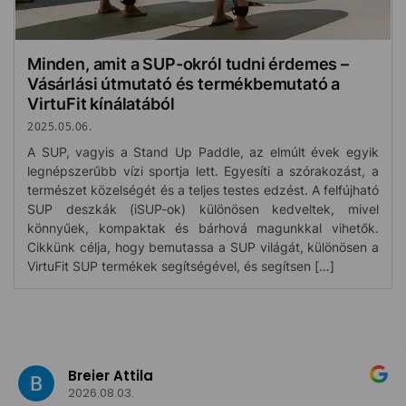
Minden, amit a SUP-okról tudni érdemes –
Vásárlási útmutató és termékbemutató a
VirtuFit kínálatából
2025.05.06.
A SUP, vagyis a Stand Up Paddle, az elmúlt évek egyik
legnépszerűbb vízi sportja lett. Egyesíti a szórakozást, a
természet közelségét és a teljes testes edzést. A felfújható
SUP deszkák (iSUP-ok) különösen kedveltek, mivel
könnyűek, kompaktak és bárhová magunkkal vihetők.
Cikkünk célja, hogy bemutassa a SUP világát, különösen a
VirtuFit SUP termékek segítségével, és segítsen […]
Breier Attila
2026.08.03.