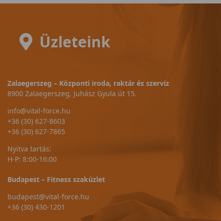
Üzleteink
Zalaegerszeg – Központi iroda, raktár és szerviz
8900 Zalaegerszeg, Juhász Gyula út 15.
info@vital-force.hu
+36 (30) 627-8603
+36 (30) 627-7865
Nyitva tartás:
H-P: 8:00-16:00
Budapest – Fitness szaküzlet
budapest@vital-force.hu
+36 (30) 430-1201