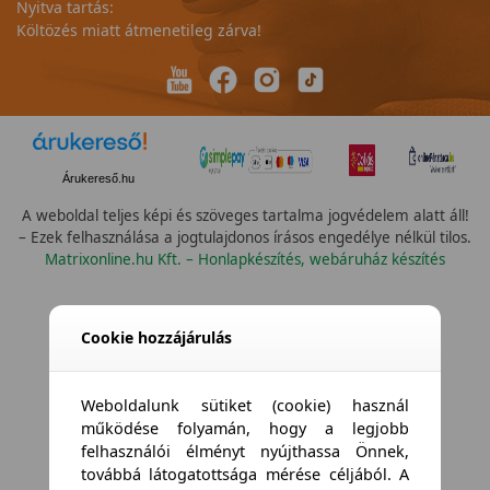
Nyitva tartás:
Költözés miatt átmenetileg zárva!
Árukereső.hu
A weboldal teljes képi és szöveges tartalma jogvédelem alatt áll!
– Ezek felhasználása a jogtulajdonos írásos engedélye nélkül tilos.
Matrixonline.hu Kft. – Honlapkészítés, webáruház készítés
Cookie hozzájárulás
Weboldalunk sütiket (cookie) használ
működése folyamán, hogy a legjobb
felhasználói élményt nyújthassa Önnek,
továbbá látogatottsága mérése céljából. A