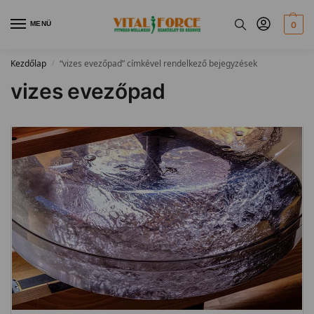
MENÜ
0
Kezdőlap
“vizes evezőpad” címkével rendelkező bejegyzések
/
vizes evezőpad