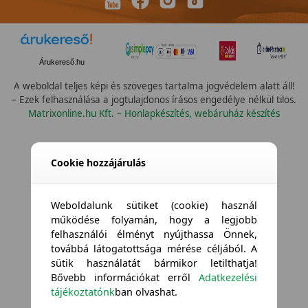
Árukereső.hu
A weboldal teljes képi és szöveges tartalma jogvédelem alatt áll!
– Ezek felhasználása a jogtulajdonos írásos engedélye nélkül tilos.
Matrixonline.hu Kft. – Honlapkészítés, webáruház készítés
Cookie hozzájárulás
Weboldalunk sütiket (cookie) használ
működése folyamán, hogy a legjobb
felhasználói élményt nyújthassa Önnek,
továbbá látogatottsága mérése céljából. A
sütik használatát bármikor letilthatja!
Bővebb információkat erről
Adatkezelési
tájékoztatónk
ban olvashat.