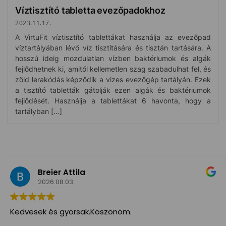
Víztisztító tabletta evezőpadokhoz
2023.11.17.
A VirtuFit víztisztító tablettákat használja az evezőpad
víztartályában lévő víz tisztítására és tisztán tartására. A
hosszú ideig mozdulatlan vízben baktériumok és algák
fejlődhetnek ki, amitől kellemetlen szag szabadulhat fel, és
zöld lerakódás képződik a vizes evezőgép tartályán. Ezek
a tisztító tabletták gátolják ezen algák és baktériumok
fejlődését. Használja a tablettákat 6 havonta, hogy a
tartályban […]
Breier Attila
2026.08.03.
Kedvesek és gyorsak.Köszönöm.