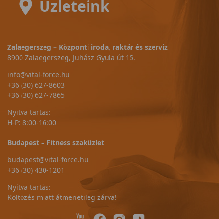
Üzleteink
Zalaegerszeg – Központi iroda, raktár és szerviz
8900 Zalaegerszeg, Juhász Gyula út 15.
info@vital-force.hu
+36 (30) 627-8603
+36 (30) 627-7865
Nyitva tartás:
H-P: 8:00-16:00
Budapest – Fitness szaküzlet
budapest@vital-force.hu
+36 (30) 430-1201
Nyitva tartás:
Költözés miatt átmenetileg zárva!