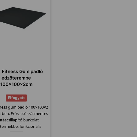
 Fitness Gumipadló
edzőterembe
100x100x2cm
Elfogyott
tness gumipadló 100×100×2
tben. Erős, csúszásmentes
ütéscsillapító burkolat
termekbe, funkcionális
terekbe.