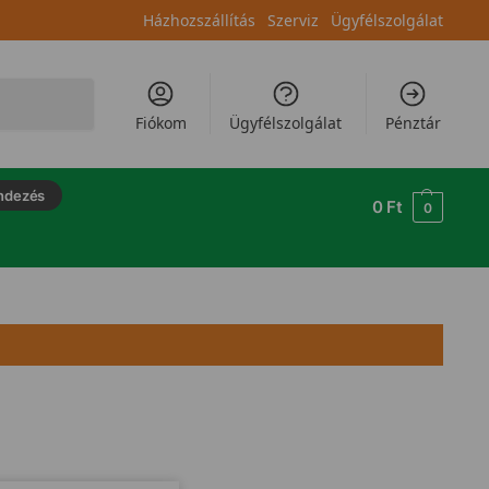
Házhozszállítás
Szerviz
Ügyfélszolgálat
Keresés
Fiókom
Ügyfélszolgálat
Pénztár
ndezés
0
Ft
0