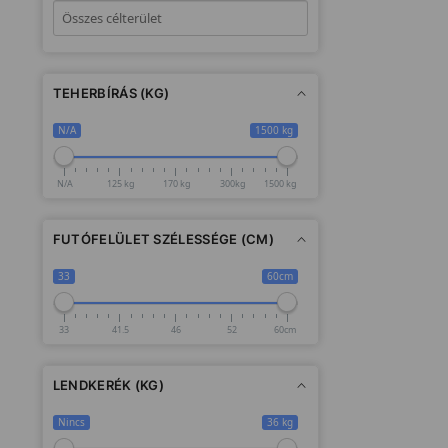
TEHERBÍRÁS (KG)
N/A
1500 kg
N/A
125 kg
170 kg
300kg
1500 kg
FUTÓFELÜLET SZÉLESSÉGE (CM)
33
60cm
33
41.5
46
52
60cm
LENDKERÉK (KG)
Nincs
36 kg