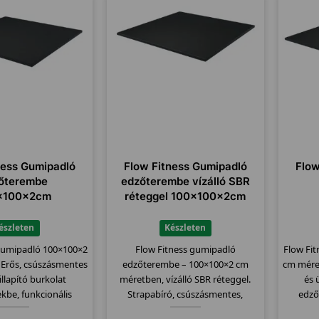
ness Gumipadló
Flow Fitness Gumipadló
Flow
őterembe
edzőterembe vízálló SBR
x100x2cm
réteggel 100x100x2cm
észleten
Készleten
 gumipadló 100×100×2
Flow Fitness gumipadló
Flow Fi
Erős, csúszásmentes
edzőterembe – 100×100×2 cm
cm mére
illapító burkolat
méretben, vízálló SBR réteggel.
és 
kbe, funkcionális
Strapabíró, csúszásmentes,
edző
terekbe.
ütéscsillapító felület.