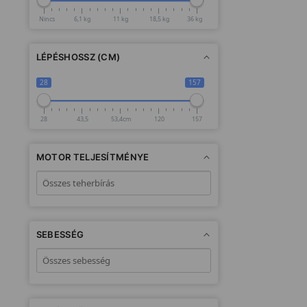
Nincs
6,1 kg
11 kg
18,5 kg
36 kg
LÉPÉSHOSSZ (CM)
28
157
28
43,5
53,4cm
120
157
MOTOR TELJESÍTMÉNYE
SEBESSÉG