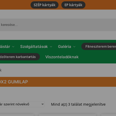
SZÉP kártyák
EP kártyák
ástár
Szolgáltatások
Galéria
Fitneszterem bere
Viszonteladóknak
dzőterem karbantartás
k
0X2 GUMILAP
Mind a(z) 3 találat megjelenítve