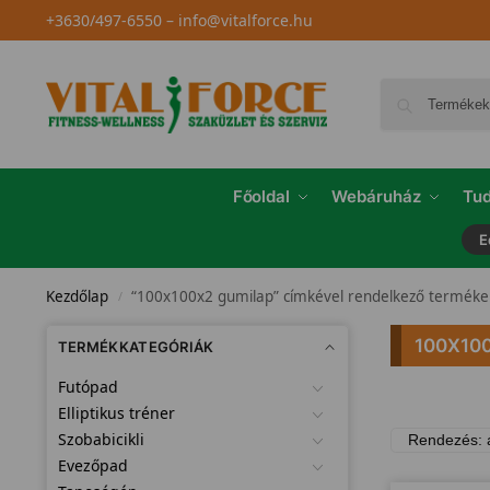
+3630/497-6550
–
info@vitalforce.hu
Főoldal
Webáruház
Tud
E
Kezdőlap
“100x100x2 gumilap” címkével rendelkező terméke
/
100X10
TERMÉKKATEGÓRIÁK
Futópad
Elliptikus tréner
Szobabicikli
Evezőpad