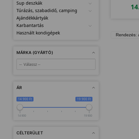
Sup deszkák
14
Túrázás, szabadidő, camping
Ajándékkártyák
Karbantartás
Használt kondigépek
MÁRKA (GYÁRTÓ)
ÁR
14 900 Ft
19 900 Ft
14 900
19 900
CÉLTERÜLET