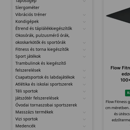
Taposógép
Síergométer
Vibrációs tréner
Kondigépek
Étrend és táplálékkiegészítők
Okosórák, pulzusmérő órák,
okoskarkötők és sportórák
Fitness és torna kiegészítők
Sport játékok
Trambulinok és kiegészítő
Flow Fit
felszerelések
edz
Csapatsportok és labdajátékok
100
Atlétika és iskolai sportszerek
Téli sportok
K
Játszótér felszerelések
Flow Fitness
Óvodai tornaszobai sportszerek
cm méretben. 
Masszázs termékek
és ütéscs
Vizi sportok
edzőterme
Medencék