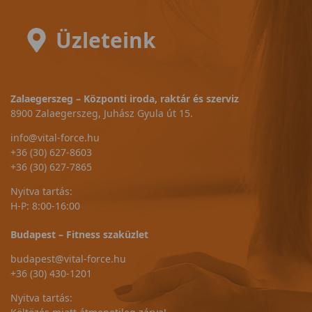
Üzleteink
Zalaegerszeg – Központi iroda, raktár és szerviz
8900 Zalaegerszeg, Juhász Gyula út 15.
info@vital-force.hu
+36 (30) 627-8603
+36 (30) 627-7865
Nyitva tartás:
H-P: 8:00-16:00
Budapest – Fitness szaküzlet
budapest@vital-force.hu
+36 (30) 430-1201
Nyitva tartás: