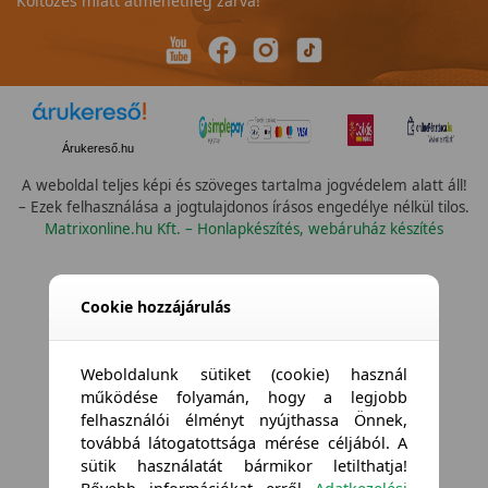
Költözés miatt átmenetileg zárva!
Árukereső.hu
A weboldal teljes képi és szöveges tartalma jogvédelem alatt áll!
– Ezek felhasználása a jogtulajdonos írásos engedélye nélkül tilos.
Matrixonline.hu Kft. – Honlapkészítés, webáruház készítés
Összes vízállóság
Cookie hozzájárulás
Weboldalunk sütiket (cookie) használ
működése folyamán, hogy a legjobb
felhasználói élményt nyújthassa Önnek,
továbbá látogatottsága mérése céljából. A
sütik használatát bármikor letilthatja!