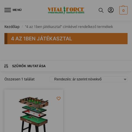
MENÜ
0
Kezdőlap
“4 az 1ben játékasztal” címkével rendelkező termékek
/
4 AZ 1BEN JÁTÉKASZTAL
SZŰRŐK MUTATÁSA
Összesen 1 találat