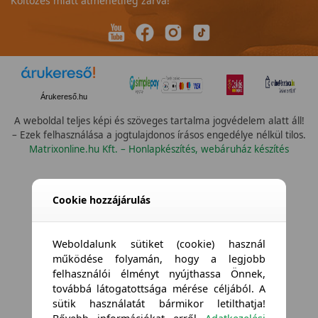
Költözés miatt átmenetileg zárva!
Árukereső.hu
A weboldal teljes képi és szöveges tartalma jogvédelem alatt áll!
– Ezek felhasználása a jogtulajdonos írásos engedélye nélkül tilos.
Matrixonline.hu Kft. – Honlapkészítés, webáruház készítés
Összes vízállóság
Cookie hozzájárulás
Weboldalunk sütiket (cookie) használ
működése folyamán, hogy a legjobb
felhasználói élményt nyújthassa Önnek,
továbbá látogatottsága mérése céljából. A
sütik használatát bármikor letilthatja!