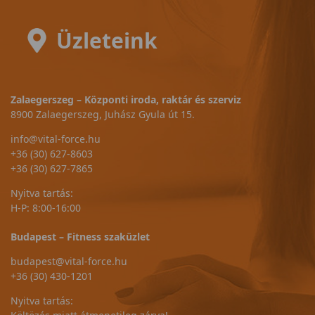
Üzleteink
Zalaegerszeg – Központi iroda, raktár és szerviz
8900 Zalaegerszeg, Juhász Gyula út 15.
info@vital-force.hu
+36 (30) 627-8603
+36 (30) 627-7865
Nyitva tartás:
H-P: 8:00-16:00
Budapest – Fitness szaküzlet
budapest@vital-force.hu
+36 (30) 430-1201
Nyitva tartás: