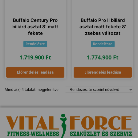
Buffalo Century Pro
Buffalo Pro II biliárd
biliárd asztal 8′ matt
asztal matt fekete 8′
fekete
zsebes változat
Rendelésre
Rendelésre
1.719.900
Ft
1.774.900
Ft
Előrendelés leadása
Előrendelés leadása
Mind a(z) 4 találat megjelenítve