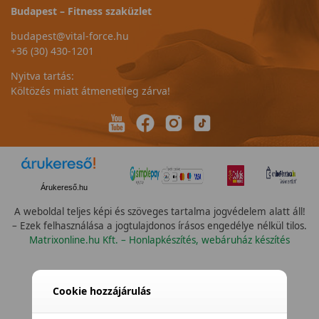
Budapest – Fitness szaküzlet
budapest@vital-force.hu
+36 (30) 430-1201
Nyitva tartás:
Költözés miatt átmenetileg zárva!
Árukereső.hu
A weboldal teljes képi és szöveges tartalma jogvédelem alatt áll!
– Ezek felhasználása a jogtulajdonos írásos engedélye nélkül tilos.
Matrixonline.hu Kft. – Honlapkészítés, webáruház készítés
Összes vízállóság
Cookie hozzájárulás