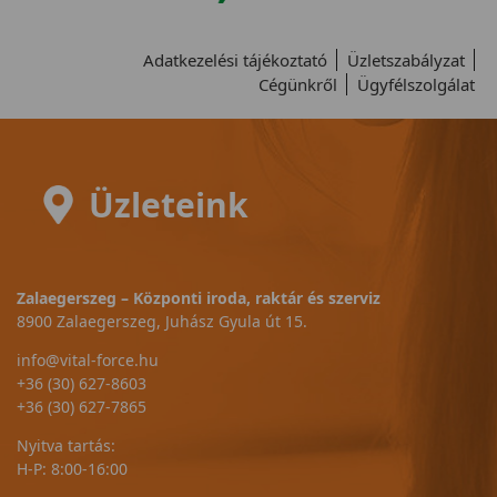
Adatkezelési tájékoztató
Üzletszabályzat
Cégünkről
Ügyfélszolgálat
Üzleteink
Zalaegerszeg – Központi iroda, raktár és szerviz
8900 Zalaegerszeg, Juhász Gyula út 15.
info@vital-force.hu
+36 (30) 627-8603
+36 (30) 627-7865
Nyitva tartás:
H-P: 8:00-16:00