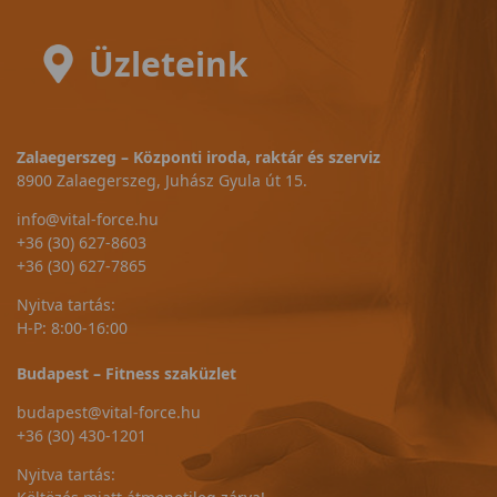
Üzleteink
Zalaegerszeg – Központi iroda, raktár és szerviz
8900 Zalaegerszeg, Juhász Gyula út 15.
info@vital-force.hu
+36 (30) 627-8603
+36 (30) 627-7865
Nyitva tartás:
H-P: 8:00-16:00
Budapest – Fitness szaküzlet
budapest@vital-force.hu
+36 (30) 430-1201
Nyitva tartás: