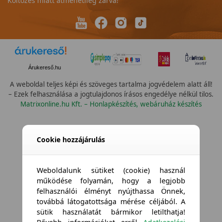
Költözés miatt átmenetileg zárva!
Árukereső.hu
A weboldal teljes képi és szöveges tartalma jogvédelem alatt áll!
– Ezek felhasználása a jogtulajdonos írásos engedélye nélkül tilos.
Matrixonline.hu Kft. – Honlapkészítés, webáruház készítés
Összes vízállóság
Cookie hozzájárulás
Weboldalunk sütiket (cookie) használ
működése folyamán, hogy a legjobb
felhasználói élményt nyújthassa Önnek,
továbbá látogatottsága mérése céljából. A
sütik használatát bármikor letilthatja!