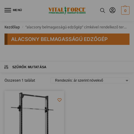
MENÜ
0
Kezdőlap
“alacsony belmagasságú edzőgép” címkével rendelkező termékek
/
ALACSONY BELMAGASSÁGÚ EDZŐGÉP
SZŰRŐK MUTATÁSA
Összesen 1 találat