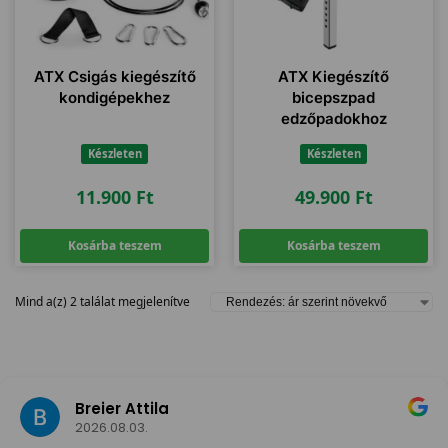
ATX Csigás kiegészítő
ATX Kiegészítő
kondigépekhez
bicepszpad
edzőpadokhoz
Készleten
Készleten
11.900
Ft
49.900
Ft
Kosárba teszem
Kosárba teszem
Mind a(z) 2 találat megjelenítve
Breier Attila
2026.08.03.