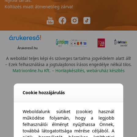
Nyitva tartás:
Költözés miatt átmenetileg zárva!
Árukereső.hu
A weboldal teljes képi és szöveges tartalma jogvédelem alatt áll!
– Ezek felhasználása a jogtulajdonos írásos engedélye nélkül tilos.
Matrixonline.hu Kft. – Honlapkészítés, webáruház készítés
Összes vízállóság
Cookie hozzájárulás
Weboldalunk sütiket (cookie) használ
működése folyamán, hogy a legjobb
felhasználói élményt nyújthassa Önnek,
továbbá látogatottsága mérése céljából. A