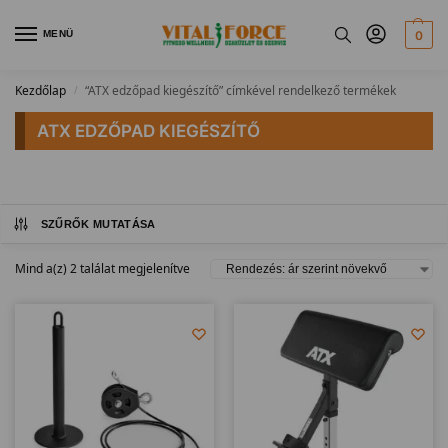
MENÜ
0
Kezdőlap
“ATX edzőpad kiegészítő” címkével rendelkező termékek
/
ATX EDZŐPAD KIEGÉSZÍTŐ
SZŰRŐK MUTATÁSA
Mind a(z) 2 találat megjelenítve