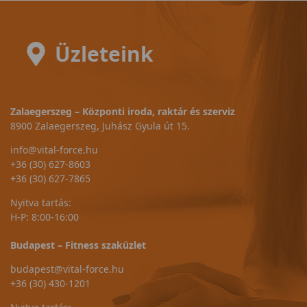
Üzleteink
Zalaegerszeg – Központi iroda, raktár és szerviz
8900 Zalaegerszeg, Juhász Gyula út 15.
info@vital-force.hu
+36 (30) 627-8603
+36 (30) 627-7865
Nyitva tartás:
H-P: 8:00-16:00
Budapest – Fitness szaküzlet
budapest@vital-force.hu
+36 (30) 430-1201