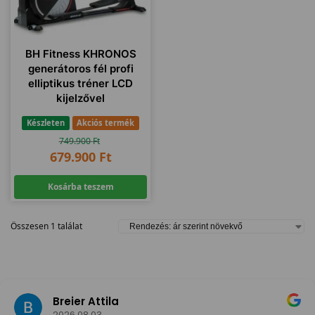
BH Fitness KHRONOS
generátoros fél profi
elliptikus tréner LCD
kijelzővel
Készleten
Akciós termék
749.900
Ft
679.900
Ft
Kosárba teszem
Összesen 1 találat
Breier Attila
2026.08.03.