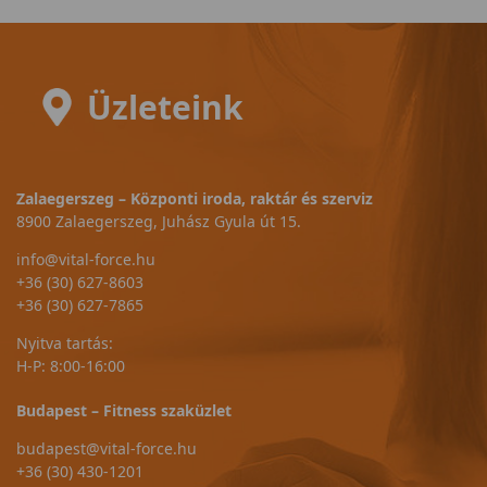
Üzleteink
Zalaegerszeg – Központi iroda, raktár és szerviz
8900 Zalaegerszeg, Juhász Gyula út 15.
info@vital-force.hu
+36 (30) 627-8603
+36 (30) 627-7865
Nyitva tartás:
H-P: 8:00-16:00
Budapest – Fitness szaküzlet
budapest@vital-force.hu
+36 (30) 430-1201