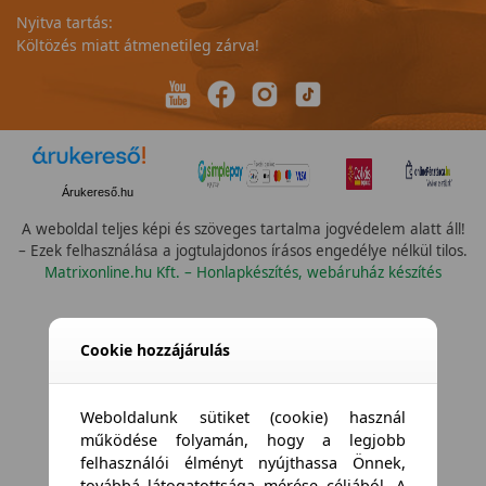
Nyitva tartás:
Költözés miatt átmenetileg zárva!
Árukereső.hu
A weboldal teljes képi és szöveges tartalma jogvédelem alatt áll!
– Ezek felhasználása a jogtulajdonos írásos engedélye nélkül tilos.
Matrixonline.hu Kft. – Honlapkészítés, webáruház készítés
Összes vízállóság
Cookie hozzájárulás
Weboldalunk sütiket (cookie) használ
működése folyamán, hogy a legjobb
felhasználói élményt nyújthassa Önnek,
továbbá látogatottsága mérése céljából. A