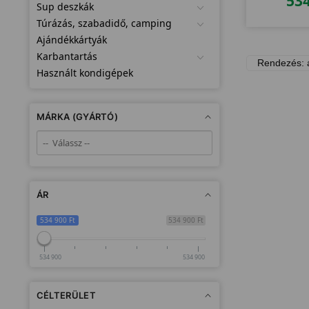
53
Sup deszkák
Túrázás, szabadidő, camping
Ajándékkártyák
Karbantartás
Használt kondigépek
MÁRKA (GYÁRTÓ)
ÁR
534 900 Ft
534 900 Ft
534 900
534 900
CÉLTERÜLET