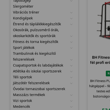
Taposógép
Síergométer
Vibrációs tréner
Kondigépek
Étrend és táplálékkiegészítők
Okosórák, pulzusmérő órák,
okoskarkötők és sportórák
Fitness és torna kiegészítők
Sport játékok
Trambulinok és kiegészítő
BH Fitne
felszerelések
fél profi e
Csapatsportok és labdajátékok
Atlétika és iskolai sportszerek
K
Téli sportok
BH Fitness P
Játszótér felszerelések
hátgéppel – fé
Óvodai tornaszobai sportszerek
testes ed
Masszázs termékek
biztonságo
Vizi sportok
m
Medencék