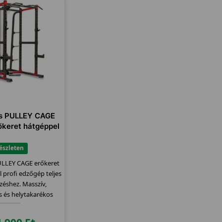
ss PULLEY CAGE
rőkeret hátgéppel
észleten
ULLEY CAGE erőkeret
l profi edzőgép teljes
zéshez. Masszív,
s és helytakarékos
egoldás.