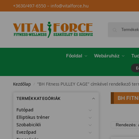
+3630/497-6550
–
info@vitalforce.hu
Főoldal
Webáruház
Tud
E
Kezdőlap
“BH Fitness PULLEY CAGE” címkével rendelkező te
/
BH FIT
TERMÉKKATEGÓRIÁK
Futópad
Elliptikus tréner
Szobabicikli
Evezőpad