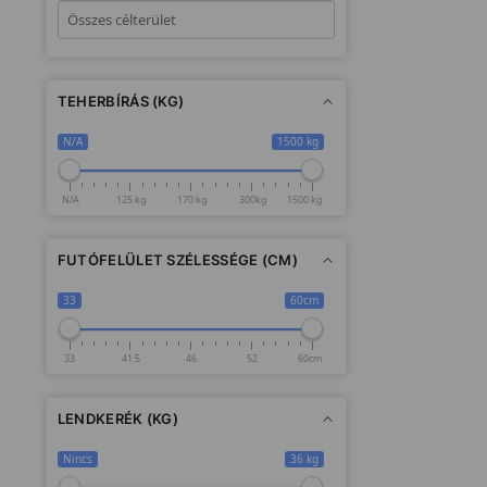
TEHERBÍRÁS (KG)
N/A
1500 kg
N/A
125 kg
170 kg
300kg
1500 kg
FUTÓFELÜLET SZÉLESSÉGE (CM)
33
60cm
33
41.5
46
52
60cm
LENDKERÉK (KG)
Nincs
36 kg