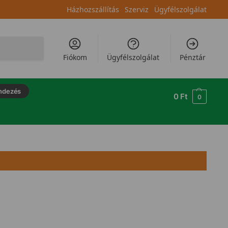
Házhozszállítás
Szerviz
Ügyfélszolgálat
Keresés
Fiókom
Ügyfélszolgálat
Pénztár
ndezés
0
Ft
0