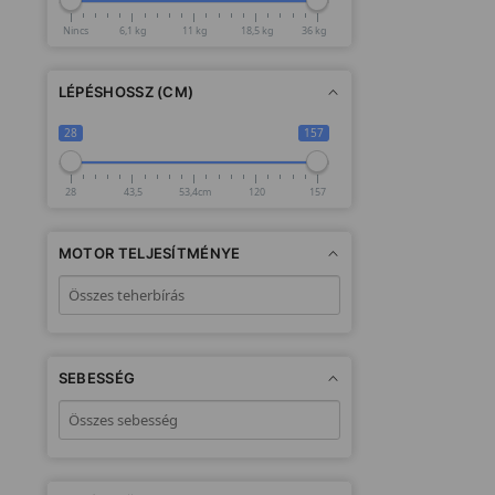
Nincs
6,1 kg
11 kg
18,5 kg
36 kg
LÉPÉSHOSSZ (CM)
28
157
28
43,5
53,4cm
120
157
MOTOR TELJESÍTMÉNYE
SEBESSÉG