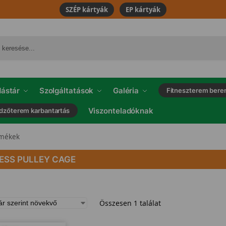
SZÉP kártyák
EP kártyák
ástár
Szolgáltatások
Galéria
Fitneszterem bere
Viszonteladóknak
dzőterem karbantartás
rmékek
NESS PULLEY CAGE
Összesen 1 találat