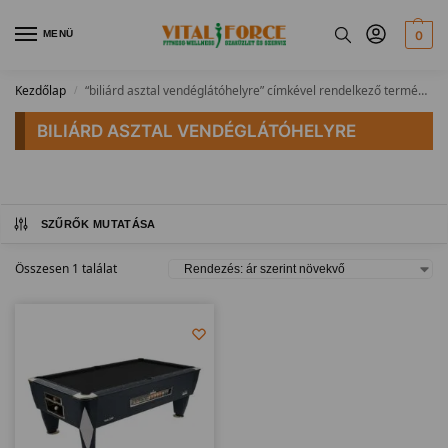
MENÜ
0
Kezdőlap
“biliárd asztal vendéglátóhelyre” címkével rendelkező termékek
/
BILIÁRD ASZTAL VENDÉGLÁTÓHELYRE
SZŰRŐK MUTATÁSA
Összesen 1 találat