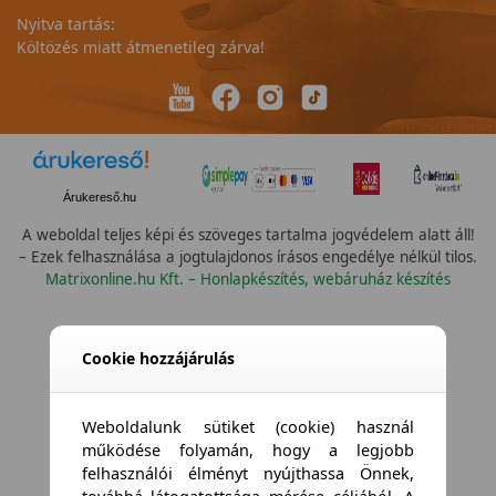
Nyitva tartás:
Költözés miatt átmenetileg zárva!
Árukereső.hu
A weboldal teljes képi és szöveges tartalma jogvédelem alatt áll!
– Ezek felhasználása a jogtulajdonos írásos engedélye nélkül tilos.
Matrixonline.hu Kft. – Honlapkészítés, webáruház készítés
Összes vízállóság
Cookie hozzájárulás
Weboldalunk sütiket (cookie) használ
működése folyamán, hogy a legjobb
felhasználói élményt nyújthassa Önnek,