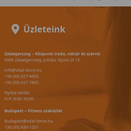
Üzleteink
Zalaegerszeg – Központi iroda, raktár és szerviz
8900 Zalaegerszeg, Juhász Gyula út 15.
info@vital-force.hu
+36 (30) 627-8603
+36 (30) 627-7865
Nyitva tartás:
H-P: 8:00-16:00
Budapest – Fitness szaküzlet
budapest@vital-force.hu
+36 (30) 430-1201