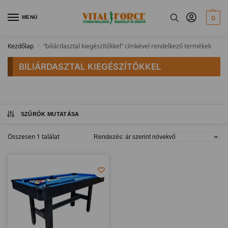
MENÜ
0
Kezdőlap
“biliárdasztal kiegészítőkkel” címkével rendelkező termékek
/
BILIÁRDASZTAL KIEGÉSZÍTŐKKEL
SZŰRŐK MUTATÁSA
Összesen 1 találat