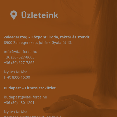
Üzleteink
Zalaegerszeg – Központi iroda, raktár és szerviz
8900 Zalaegerszeg, Juhász Gyula út 15.
info@vital-force.hu
+36 (30) 627-8603
+36 (30) 627-7865
Nyitva tartás:
H-P: 8:00-16:00
Budapest – Fitness szaküzlet
budapest@vital-force.hu
+36 (30) 430-1201
Nyitva tartás: