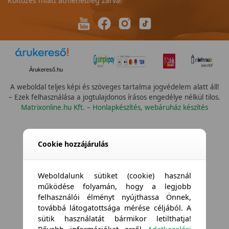
Költözés miatt átmenetileg zárva!
Árukereső.hu
A weboldal teljes képi és szöveges tartalma jogvédelem alatt áll!
– Ezek felhasználása a jogtulajdonos írásos engedélye nélkül tilos.
Matrixonline.hu Kft. – Honlapkészítés, webáruház készítés
Összes vízállóság
Cookie hozzájárulás
Weboldalunk sütiket (cookie) használ
működése folyamán, hogy a legjobb
felhasználói élményt nyújthassa Önnek,
továbbá látogatottsága mérése céljából. A
sütik használatát bármikor letilthatja!