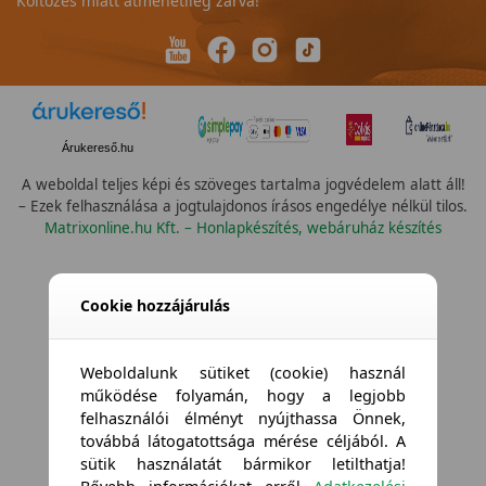
Költözés miatt átmenetileg zárva!
Árukereső.hu
A weboldal teljes képi és szöveges tartalma jogvédelem alatt áll!
– Ezek felhasználása a jogtulajdonos írásos engedélye nélkül tilos.
Matrixonline.hu Kft. – Honlapkészítés, webáruház készítés
Összes vízállóság
Cookie hozzájárulás
Weboldalunk sütiket (cookie) használ
működése folyamán, hogy a legjobb
felhasználói élményt nyújthassa Önnek,
továbbá látogatottsága mérése céljából. A
sütik használatát bármikor letilthatja!