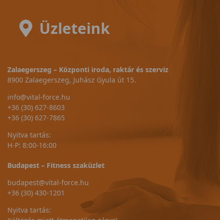
Üzleteink
Zalaegerszeg – Központi iroda, raktár és szerviz
8900 Zalaegerszeg, Juhász Gyula út 15.
info@vital-force.hu
+36 (30) 627-8603
+36 (30) 627-7865
Nyitva tartás:
H-P: 8:00-16:00
Budapest – Fitness szaküzlet
budapest@vital-force.hu
+36 (30) 430-1201
Nyitva tartás: