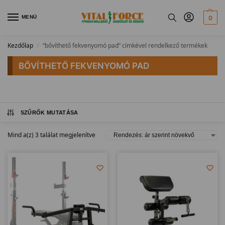
MENÜ
0
Kezdőlap
“bővíthető fekvenyomó pad” címkével rendelkező termékek
/
BŐVÍTHETŐ FEKVENYOMÓ PAD
SZŰRŐK MUTATÁSA
Mind a(z) 3 találat megjelenítve