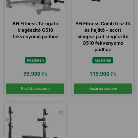
BH Fitness Tárogató
BH Fitness Comb feszítő
kiegészítő G510
és hajlító – scott
fekvenyomó padhoz
bicepsz pad kiegészítő
G510 fekvenyomó
padhoz
Készleten
Készleten
99.900
Ft
119.900
Ft
Kosárba teszem
Kosárba teszem