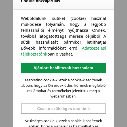
Cookie hozzájárulás
Weboldalunk sütiket (cookie) használ
működése folyamán, hogy a legjobb
felhasználói élményt nyújthassa Önnek,
továbbá látogatottsága mérése céljából. A
sütik használatát bármikor letilthatja!
Bővebb információkat erről
Adatkezelési
tájékoztatónk
ban olvashat.
Ajánlott beállítások használata
Marketing cookie-k: ezek a cookie-k segítenek
abban, hogy az Ön érdeklődési körének megfelelő
reklámokat és termékeket jelenítsük meg a
webáruházban.
Csak a szükséges cookie-k
Szükséges cookie-k: ezek a cookie-k segítenek
abban, hogy a webáruház használható és