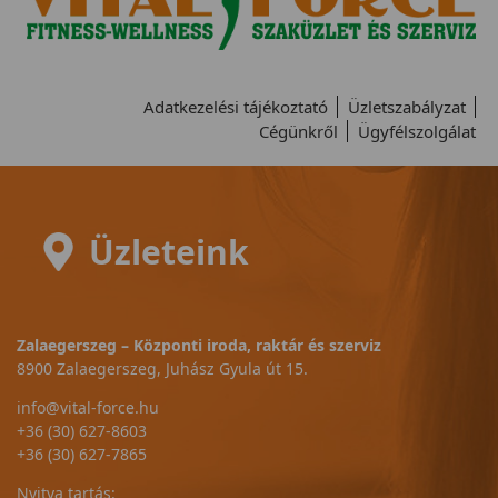
Adatkezelési tájékoztató
Üzletszabályzat
Cégünkről
Ügyfélszolgálat
Üzleteink
Zalaegerszeg – Központi iroda, raktár és szerviz
8900 Zalaegerszeg, Juhász Gyula út 15.
info@vital-force.hu
+36 (30) 627-8603
+36 (30) 627-7865
Nyitva tartás: