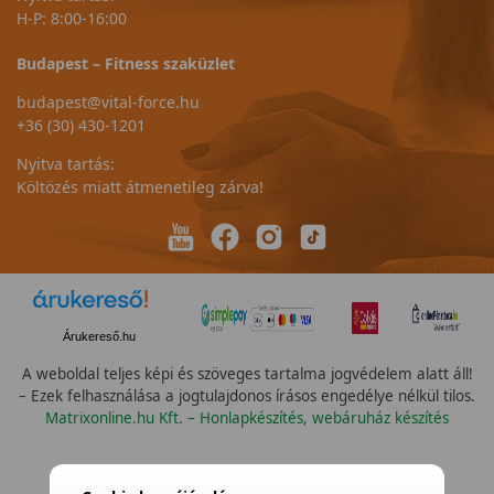
H-P: 8:00-16:00
Budapest – Fitness szaküzlet
budapest@vital-force.hu
+36 (30) 430-1201
Nyitva tartás:
Költözés miatt átmenetileg zárva!
Árukereső.hu
A weboldal teljes képi és szöveges tartalma jogvédelem alatt áll!
– Ezek felhasználása a jogtulajdonos írásos engedélye nélkül tilos.
Matrixonline.hu Kft. – Honlapkészítés, webáruház készítés
Összes vízállóság