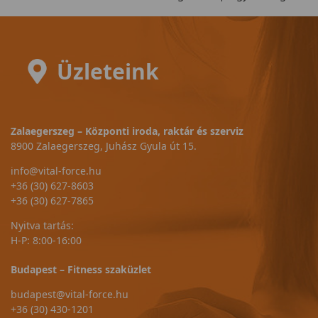
Üzleteink
Zalaegerszeg – Központi iroda, raktár és szerviz
8900 Zalaegerszeg, Juhász Gyula út 15.
info@vital-force.hu
+36 (30) 627-8603
+36 (30) 627-7865
Nyitva tartás:
H-P: 8:00-16:00
Budapest – Fitness szaküzlet
budapest@vital-force.hu
+36 (30) 430-1201