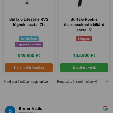
Buffalo Lifestyle RVS
Buffalo Rookie
léghoki asztal 7ft
összecsukható biliárd
asztal 5′
Rendelésre
Elfogyott
Ingyenes szállítás
949.900
Ft
133.900
Ft
Előrendelés leadása
Értesítést kérek
Mind a(z) 2 találat megjelenítve
Breier Attila