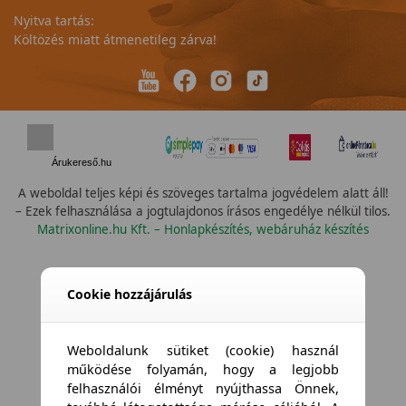
Nyitva tartás:
Költözés miatt átmenetileg zárva!
Árukereső.hu
A weboldal teljes képi és szöveges tartalma jogvédelem alatt áll!
– Ezek felhasználása a jogtulajdonos írásos engedélye nélkül tilos.
Matrixonline.hu Kft. – Honlapkészítés, webáruház készítés
Összes vízállóság
Cookie hozzájárulás
Weboldalunk sütiket (cookie) használ
működése folyamán, hogy a legjobb
felhasználói élményt nyújthassa Önnek,