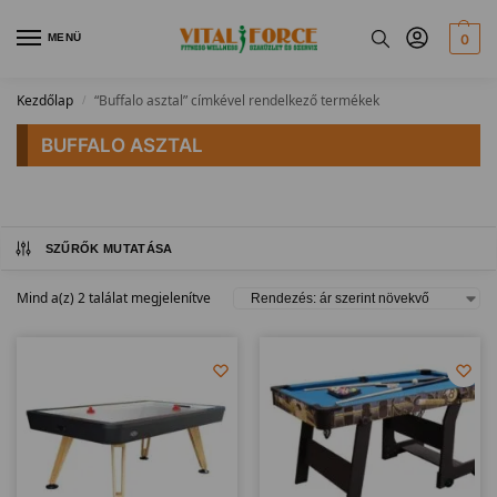
MENÜ
0
Kezdőlap
“Buffalo asztal” címkével rendelkező termékek
/
BUFFALO ASZTAL
SZŰRŐK MUTATÁSA
Mind a(z) 2 találat megjelenítve