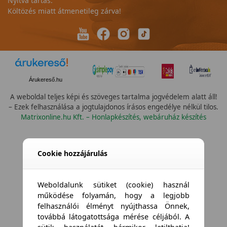
Nyitva tartás:
Költözés miatt átmenetileg zárva!
Árukereső.hu
A weboldal teljes képi és szöveges tartalma jogvédelem alatt áll!
– Ezek felhasználása a jogtulajdonos írásos engedélye nélkül tilos.
Matrixonline.hu Kft. – Honlapkészítés, webáruház készítés
Összes vízállóság
Cookie hozzájárulás
Weboldalunk sütiket (cookie) használ
működése folyamán, hogy a legjobb
felhasználói élményt nyújthassa Önnek,
továbbá látogatottsága mérése céljából. A