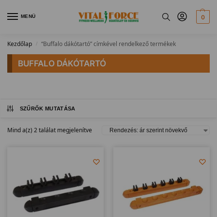
MENÜ
0
Kezdőlap
“Buffalo dákótartó” címkével rendelkező termékek
/
BUFFALO DÁKÓTARTÓ
SZŰRŐK MUTATÁSA
Mind a(z) 2 találat megjelenítve