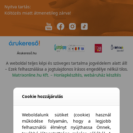
Nyitva tartás:
Költözés miatt átmenetileg zárva!
Árukereső.hu
A weboldal teljes képi és szöveges tartalma jogvédelem alatt áll!
– Ezek felhasználása a jogtulajdonos írásos engedélye nélkül tilos.
Matrixonline.hu Kft. – Honlapkészítés, webáruház készítés
Összes vízállóság
Cookie hozzájárulás
Weboldalunk sütiket (cookie) használ
működése folyamán, hogy a legjobb
felhasználói élményt nyújthassa Önnek,