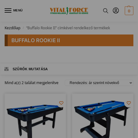
MENÜ
0
Kezdőlap
“Buffalo Rookie II” címkével rendelkező termékek
/
BUFFALO ROOKIE II
SZŰRŐK MUTATÁSA
Mind a(z) 2 találat megjelenítve