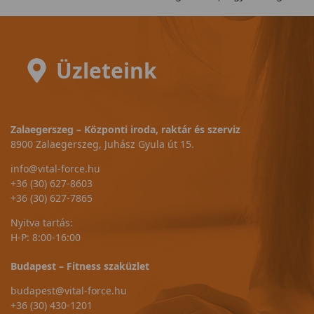
Üzleteink
Zalaegerszeg – Központi iroda, raktár és szerviz
8900 Zalaegerszeg, Juhász Gyula út 15.
info@vital-force.hu
+36 (30) 627-8603
+36 (30) 627-7865
Nyitva tartás:
H-P: 8:00-16:00
Budapest – Fitness szaküzlet
budapest@vital-force.hu
+36 (30) 430-1201