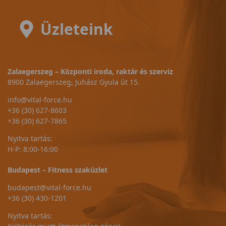
Üzleteink
Zalaegerszeg – Központi iroda, raktár és szerviz
8900 Zalaegerszeg, Juhász Gyula út 15.
info@vital-force.hu
+36 (30) 627-8603
+36 (30) 627-7865
Nyitva tartás:
H-P: 8:00-16:00
Budapest – Fitness szaküzlet
budapest@vital-force.hu
+36 (30) 430-1201
Nyitva tartás: