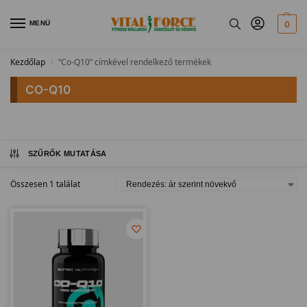
MENÜ
0
Kezdőlap
“Co-Q10” címkével rendelkező termékek
/
CO-Q10
SZŰRŐK MUTATÁSA
Összesen 1 találat