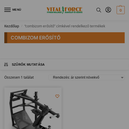
MENÜ
0
Kezdőlap
“combizom erősítő” címkével rendelkező termékek
/
COMBIZOM ERŐSÍTŐ
SZŰRŐK MUTATÁSA
Összesen 1 találat