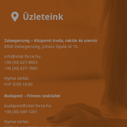
Üzleteink
Zalaegerszeg – Központi iroda, raktár és szerviz
8900 Zalaegerszeg, Juhász Gyula út 15.
info@vital-force.hu
+36 (30) 627-8603
+36 (30) 627-7865
Nyitva tartás:
H-P: 8:00-16:00
Budapest – Fitness szaküzlet
budapest@vital-force.hu
+36 (30) 430-1201
Nyitva tartás: