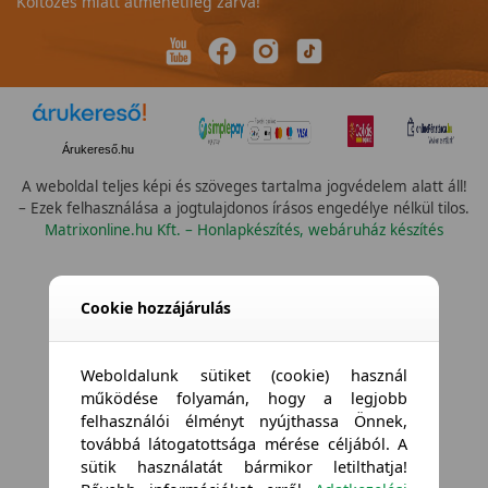
Költözés miatt átmenetileg zárva!
Árukereső.hu
A weboldal teljes képi és szöveges tartalma jogvédelem alatt áll!
– Ezek felhasználása a jogtulajdonos írásos engedélye nélkül tilos.
Matrixonline.hu Kft. – Honlapkészítés, webáruház készítés
Összes vízállóság
Cookie hozzájárulás
Weboldalunk sütiket (cookie) használ
működése folyamán, hogy a legjobb
felhasználói élményt nyújthassa Önnek,
továbbá látogatottsága mérése céljából. A
sütik használatát bármikor letilthatja!