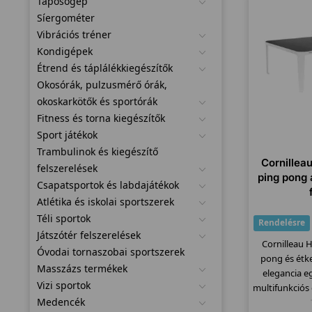
Taposógép
Síergométer
Vibrációs tréner
Kondigépek
Étrend és táplálékkiegészítők
Okosórák, pulzusmérő órák,
okoskarkötők és sportórák
Fitness és torna kiegészítők
Sport játékok
Trambulinok és kiegészítő
Cornillea
felszerelések
ping pong 
Csapatsportok és labdajátékok
Atlétika és iskolai sportszerek
Téli sportok
Rendelésre
Játszótér felszerelések
Cornilleau 
Óvodai tornaszobai sportszerek
pong és étke
Masszázs termékek
elegancia eg
Vizi sportok
multifunkciós
Medencék
t