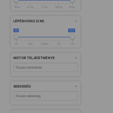
Nincs
6,1 kg
11 kg
18,5 kg
36 kg
LÉPÉSHOSSZ (CM)
28
157
28
43,5
53,4cm
120
157
MOTOR TELJESÍTMÉNYE
SEBESSÉG