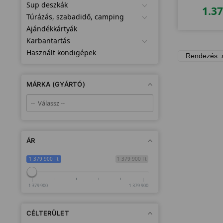
Sup deszkák
1.3
Túrázás, szabadidő, camping
Ajándékkártyák
Karbantartás
Használt kondigépek
MÁRKA (GYÁRTÓ)
ÁR
1 379 900 Ft
1 379 900 Ft
1 379 900
1 379 900
CÉLTERÜLET