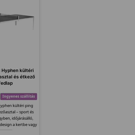
u Hyphen kültéri
asztal és étkező
fedlap
Ingyenes szállítás
Hyphen kültéri ping
zőasztal – sport és
yben, időjárásálló,
 design a kertbe vagy
eraszra.