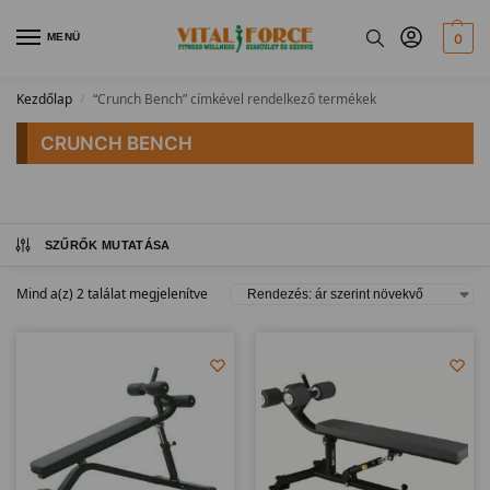
MENÜ
0
Kezdőlap
“Crunch Bench” címkével rendelkező termékek
/
CRUNCH BENCH
SZŰRŐK MUTATÁSA
Mind a(z) 2 találat megjelenítve