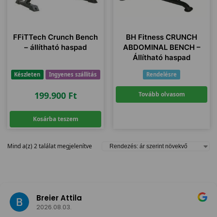
FFiTTech Crunch Bench
BH Fitness CRUNCH
– állítható haspad
ABDOMINAL BENCH –
Állítható haspad
Készleten
Ingyenes szállítás
Rendelésre
199.900
Ft
Tovább olvasom
Kosárba teszem
Mind a(z) 2 találat megjelenítve
Breier Attila
2026.08.03.