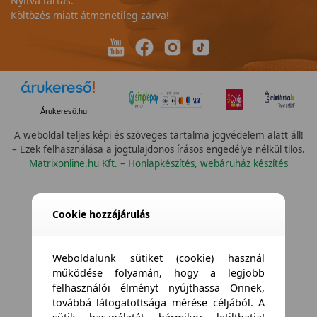
Nyitva tartás:
Költözés miatt átmenetileg zárva!
Árukereső.hu
A weboldal teljes képi és szöveges tartalma jogvédelem alatt áll!
– Ezek felhasználása a jogtulajdonos írásos engedélye nélkül tilos.
Matrixonline.hu Kft. – Honlapkészítés, webáruház készítés
Összes vízállóság
Cookie hozzájárulás
Weboldalunk sütiket (cookie) használ
működése folyamán, hogy a legjobb
felhasználói élményt nyújthassa Önnek,
továbbá látogatottsága mérése céljából. A