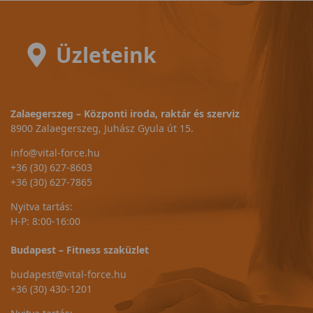
Üzleteink
Zalaegerszeg – Központi iroda, raktár és szerviz
8900 Zalaegerszeg, Juhász Gyula út 15.
info@vital-force.hu
+36 (30) 627-8603
+36 (30) 627-7865
Nyitva tartás:
H-P: 8:00-16:00
Budapest – Fitness szaküzlet
budapest@vital-force.hu
+36 (30) 430-1201