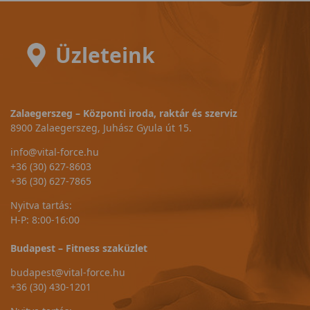
Üzleteink
Zalaegerszeg – Központi iroda, raktár és szerviz
8900 Zalaegerszeg, Juhász Gyula út 15.
info@vital-force.hu
+36 (30) 627-8603
+36 (30) 627-7865
Nyitva tartás:
H-P: 8:00-16:00
Budapest – Fitness szaküzlet
budapest@vital-force.hu
+36 (30) 430-1201