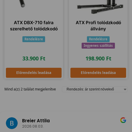
ATX DBX-710 falra
ATX Profi tolódzkodó
szerelhető tolódzkodó
állvány
Rendelésre
Rendelésre
Ingyenes szállítás
33.900
Ft
198.900
Ft
Előrendelés leadása
Előrendelés leadása
Mind a(z) 2 találat megjelenítve
Breier Attila
2026.08.03.