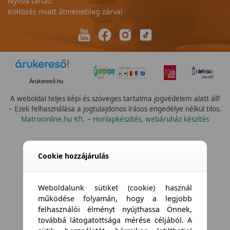
Nyitva tartás:
Költözés miatt átmenetileg zárva!
Árukereső.hu
A weboldal teljes képi és szöveges tartalma jogvédelem alatt áll!
– Ezek felhasználása a jogtulajdonos írásos engedélye nélkül tilos.
Matrixonline.hu Kft. – Honlapkészítés, webáruház készítés
Összes vízállóság
Cookie hozzájárulás
Weboldalunk sütiket (cookie) használ
működése folyamán, hogy a legjobb
felhasználói élményt nyújthassa Önnek,
továbbá látogatottsága mérése céljából. A