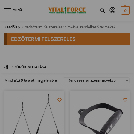
MENÜ
0
Kezdőlap
“edzőtermi felszerelés” címkével rendelkező termékek
/
EDZŐTERMI FELSZERELÉS
SZŰRŐK MUTATÁSA
Mind a(z) 9 találat megjelenítve