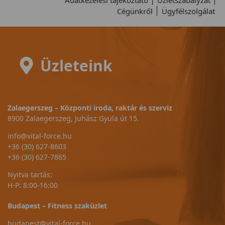
Adatkezelési tájékoztató
Üzletszabályzat
Cégünkről
Ügyfélszolgálat
Üzleteink
Zalaegerszeg – Központi iroda, raktár és szerviz
8900 Zalaegerszeg, Juhász Gyula út 15.
info@vital-force.hu
+36 (30) 627-8603
+36 (30) 627-7865
Nyitva tartás:
H-P: 8:00-16:00
Budapest – Fitness szaküzlet
budapest@vital-force.hu