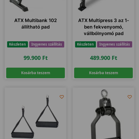
ATX Multibank 102
ATX Multipress 3 az 1-
állítható pad
ben fekvenyomó,
vállbólnyomó pad
Készleten
Ingyenes szállítás
Készleten
Ingyenes szállítás
99.900
Ft
489.900
Ft
Kosárba teszem
Kosárba teszem