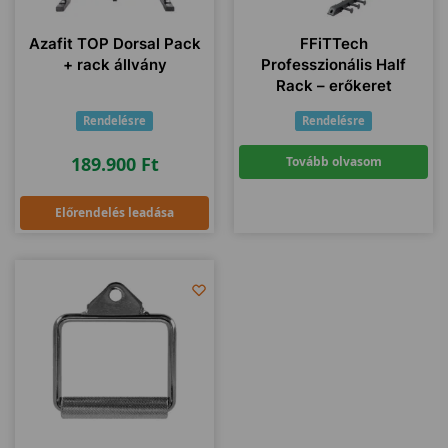
Azafit TOP Dorsal Pack
FFiTTech
+ rack állvány
Professzionális Half
Rack – erőkeret
Rendelésre
Rendelésre
189.900
Ft
Tovább olvasom
Előrendelés leadása