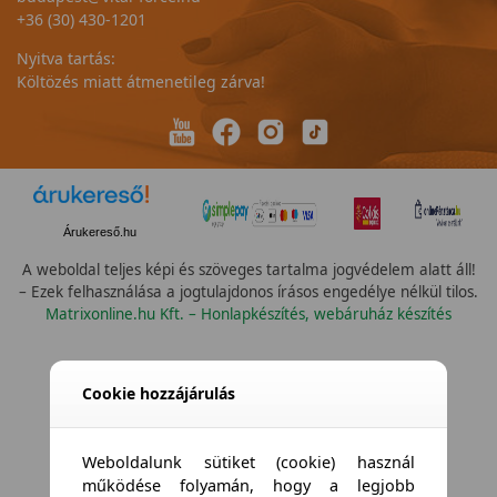
+36 (30) 430-1201
Nyitva tartás:
Költözés miatt átmenetileg zárva!
Árukereső.hu
A weboldal teljes képi és szöveges tartalma jogvédelem alatt áll!
– Ezek felhasználása a jogtulajdonos írásos engedélye nélkül tilos.
Matrixonline.hu Kft. – Honlapkészítés, webáruház készítés
Összes vízállóság
Cookie hozzájárulás
Weboldalunk sütiket (cookie) használ
működése folyamán, hogy a legjobb