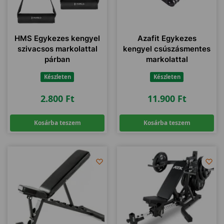
HMS Egykezes kengyel
Azafit Egykezes
szivacsos markolattal
kengyel csúszásmentes
párban
markolattal
Készleten
Készleten
2.800
Ft
11.900
Ft
Kosárba teszem
Kosárba teszem