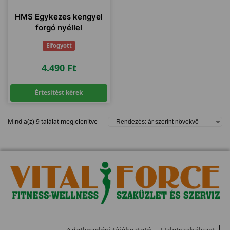
HMS Egykezes kengyel
forgó nyéllel
Elfogyott
4.490
Ft
Értesítést kérek
Mind a(z) 9 találat megjelenítve