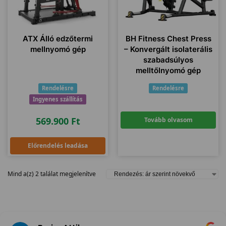
ATX Álló edzőtermi
BH Fitness Chest Press
mellnyomó gép
– Konvergált isolaterális
szabadsúlyos
melltőlnyomó gép
Rendelésre
Rendelésre
Ingyenes szállítás
569.900
Ft
Tovább olvasom
Előrendelés leadása
Mind a(z) 2 találat megjelenítve