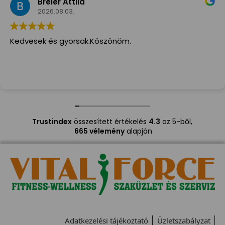
Breier Attila
2026.08.03.
Kedvesek és gyorsak.Köszönöm.
Trustindex
összesített értékelés
4.3
az 5-ből,
665 vélemény
alapján
Adatkezelési tájékoztató
Üzletszabályzat