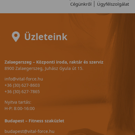
Cégünkről
Ügyfélszolgálat
Üzleteink
Zalaegerszeg – Központi iroda, raktár és szerviz
8900 Zalaegerszeg, Juhász Gyula út 15.
info@vital-force.hu
+36 (30) 627-8603
+36 (30) 627-7865
Nyitva tartás:
H-P: 8:00-16:00
Budapest – Fitness szaküzlet
budapest@vital-force.hu