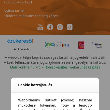
+36 (30) 430-1201
Nyitva tartás:
Költözés miatt átmenetileg zárva!
Árukereső.hu
A weboldal teljes képi és szöveges tartalma jogvédelem alatt áll!
– Ezek felhasználása a jogtulajdonos írásos engedélye nélkül tilos.
Matrixonline.hu Kft. – Honlapkészítés, webáruház készítés
Összes vízállóság
Cookie hozzájárulás
Weboldalunk sütiket (cookie) használ
működése folyamán, hogy a legjobb