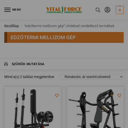
MENÜ
0
Kezdőlap
“edzőtermi mellizom gép” címkével rendelkező termékek
/
EDZŐTERMI MELLIZOM GÉP
SZŰRŐK MUTATÁSA
Mind a(z) 2 találat megjelenítve