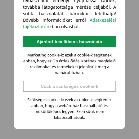
felhasználói élményt nyújthassa Önnek,
továbbá látogatottsága mérése céljából. A
sütik használatát bármikor letilthatja!
Bővebb információkat erről
Adatkezelési
tájékoztatónk
ban olvashat.
Ajánlott beállítások használata
Marketing cookie-k: ezek a cookie-k segítenek
abban, hogy az Ön érdeklődési körének megfelelő
reklámokat és termékeket jelenítsük meg a
webáruházban.
Csak a szükséges cookie-k
Szükséges cookie-k: ezek a cookie-k segítenek
abban, hogy a webáruház használható és
működőképes legyen. Ezen sütik nem
kikapcsolhatóak.