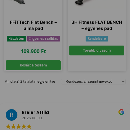
FFiTTech Flat Bench –
BH Fitness FLAT BENCH
Sima pad
– egyenes pad
Készleten
Ingyenes szállítás
Rendelésre
109.900
Ft
Tovább olvasom
Kosárba teszem
Mind a(z) 2 találat megjelenítve
Breier Attila
2026.08.03.