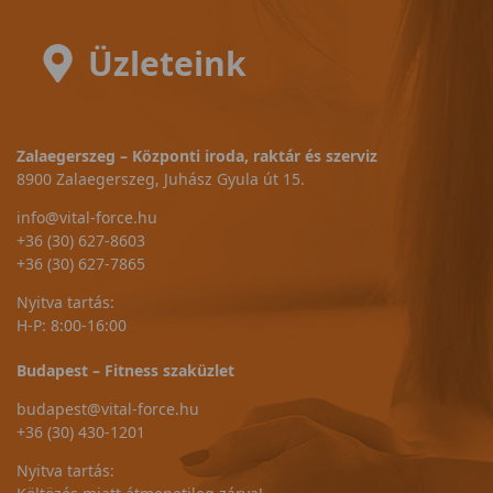
Üzleteink
Zalaegerszeg – Központi iroda, raktár és szerviz
8900 Zalaegerszeg, Juhász Gyula út 15.
info@vital-force.hu
+36 (30) 627-8603
+36 (30) 627-7865
Nyitva tartás:
H-P: 8:00-16:00
Budapest – Fitness szaküzlet
budapest@vital-force.hu
+36 (30) 430-1201
Nyitva tartás: