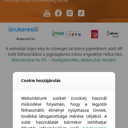
Költözés miatt átmenetileg zárva!
Árukereső.hu
A weboldal teljes képi és szöveges tartalma jogvédelem alatt áll!
– Ezek felhasználása a jogtulajdonos írásos engedélye nélkül tilos.
Matrixonline.hu Kft. – Honlapkészítés, webáruház készítés
Összes vízállóság
Cookie hozzájárulás
Weboldalunk sütiket (cookie) használ
működése folyamán, hogy a legjobb
felhasználói élményt nyújthassa Önnek,
továbbá látogatottsága mérése céljából. A
sütik használatát bármikor letilthatja!