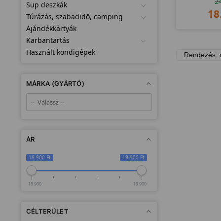
2
Sup deszkák
18
Túrázás, szabadidő, camping
Ajándékkártyák
Karbantartás
Használt kondigépek
MÁRKA (GYÁRTÓ)
ÁR
18 900 Ft
19 900 Ft
18 900
19 900
CÉLTERÜLET