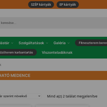
SZÉP kártyák
EP kártyák
ástár
Szolgáltatások
Galéria
Fitneszterem bere
Viszonteladóknak
dzőterem karbantartás
k
HATÓ MEDENCE
Mind a(z) 2 találat megjelenítve