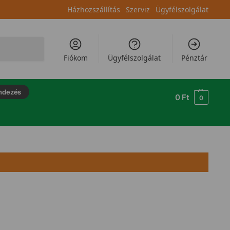
Házhozszállítás
Szerviz
Ügyfélszolgálat
Keresés
Fiókom
Ügyfélszolgálat
Pénztár
ndezés
0
Ft
0