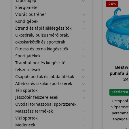
Taposógép
-24%
Síergométer
Vibrációs tréner
Kondigépek
Étrend és táplálékkiegészítők
Okosórák, pulzusmérő órák,
okoskarkötők és sportórák
Fitness és torna kiegészítők
Sport játékok
Trambulinok és kiegészítő
Bestw
felszerelések
puhafalú
Csapatsportok és labdajátékok
24
Atlétika és iskolai sportszerek
Téli sportok
Készleten
Játszótér felszerelések
Octopool
Óvodai tornaszobai sportszerek
vízpermete
Masszázs termékek
peremmel 
Vizi sportok
anyaggal.
Medencék
maximáli