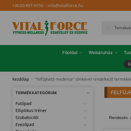
+3630/497-6550
–
info@vitalforce.hu
Főoldal
Webáruház
Tud
E
Kezdőlap
“felfújható medence” címkével rendelkező terméke
/
FELFÚJ
TERMÉKKATEGÓRIÁK
Futópad
Elliptikus tréner
Szobabicikli
Evezőpad