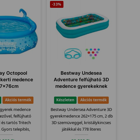
-33%
ay Octopool
Bestway Undesea
 kerti medence
Adventure felfújható 3D
7x76cm
medence gyerekeknek
Akciós termék
Készleten
Akciós termék
 gyerek medence
Bestway Undersea Adventure 3D
zővel, felfújható
gyerekmedence 262×175 cm, 2 db
és tartós Tritech
3D szemüveggel, kristálykincses
 Gyors telepítés,
játékkal és 778 literes
s nyári élmény.
vízkapacitással.