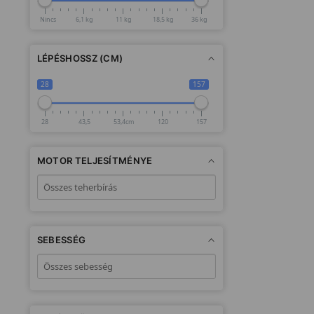
Nincs
6,1 kg
11 kg
18,5 kg
36 kg
LÉPÉSHOSSZ (CM)
28
157
28
43,5
53,4cm
120
157
MOTOR TELJESÍTMÉNYE
SEBESSÉG