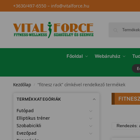
+3630/497-6550
–
info@vitalforce.hu
Főoldal
Webáruház
Tud
E
Kezdőlap
“fitnesz rack” címkével rendelkező termékek
/
FITNES
TERMÉKKATEGÓRIÁK
Futópad
Elliptikus tréner
Szobabicikli
Evezőpad