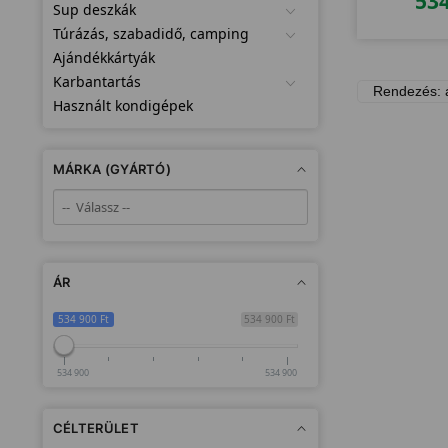
53
Sup deszkák
Túrázás, szabadidő, camping
Ajándékkártyák
Karbantartás
Használt kondigépek
MÁRKA (GYÁRTÓ)
ÁR
534 900 Ft
534 900 Ft
534 900
534 900
CÉLTERÜLET