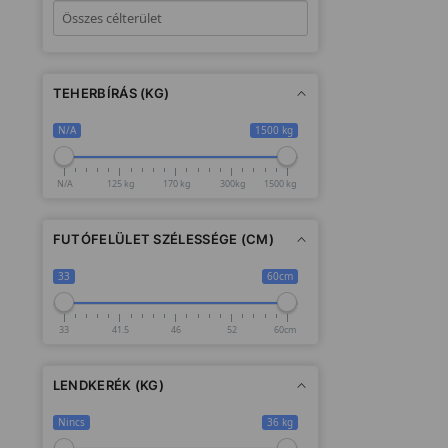
TEHERBÍRÁS (KG)
N/A
1500 kg
N/A
125 kg
170 kg
300kg
1500 kg
FUTÓFELÜLET SZÉLESSÉGE (CM)
33
60cm
33
41.5
46
52
60cm
LENDKERÉK (KG)
Nincs
36 kg