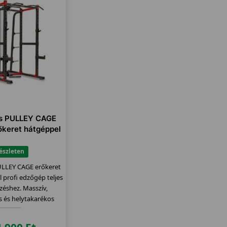
ss PULLEY CAGE
rőkeret hátgéppel
észleten
ULLEY CAGE erőkeret
l profi edzőgép teljes
zéshez. Masszív,
s és helytakarékos
egoldás.