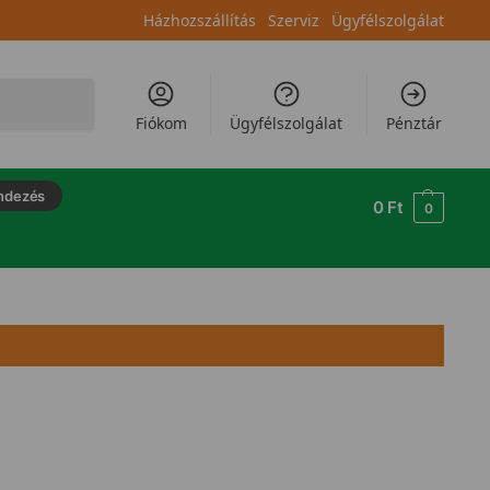
Házhozszállítás
Szerviz
Ügyfélszolgálat
Keresés
Fiókom
Ügyfélszolgálat
Pénztár
ndezés
0
Ft
0