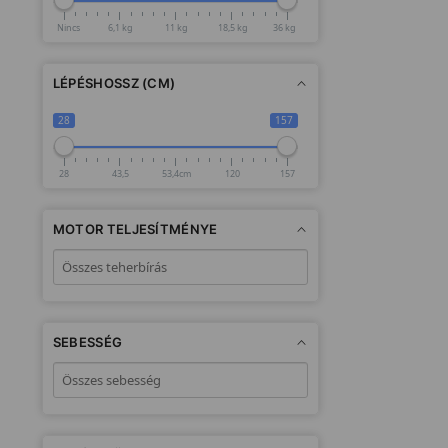
Nincs
6,1 kg
11 kg
18,5 kg
36 kg
LÉPÉSHOSSZ (CM)
28
157
28
43,5
53,4cm
120
157
MOTOR TELJESÍTMÉNYE
SEBESSÉG