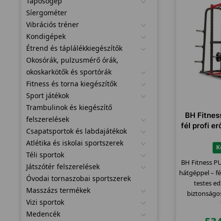
Taposógép
Síergométer
Vibrációs tréner
Kondigépek
Étrend és táplálékkiegészítők
Okosórák, pulzusmérő órák,
okoskarkötők és sportórák
Fitness és torna kiegészítők
Sport játékok
Trambulinok és kiegészítő
BH Fitne
felszerelések
fél profi e
Csapatsportok és labdajátékok
Atlétika és iskolai sportszerek
K
Téli sportok
BH Fitness P
Játszótér felszerelések
hátgéppel – fé
Óvodai tornaszobai sportszerek
testes ed
Masszázs termékek
biztonságo
Vizi sportok
m
Medencék