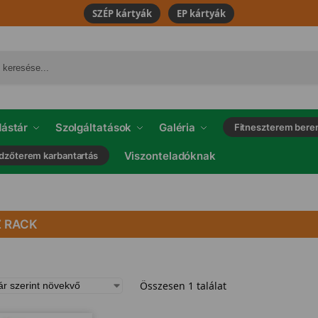
SZÉP kártyák
EP kártyák
ástár
Szolgáltatások
Galéria
Fitneszterem bere
Viszonteladóknak
dzőterem karbantartás
Z RACK
Összesen 1 találat