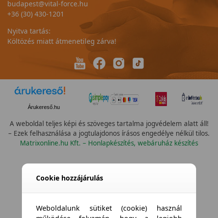
budapest@vital-force.hu
+36 (30) 430-1201
Nyitva tartás:
Költözés miatt átmenetileg zárva!
Árukereső.hu
A weboldal teljes képi és szöveges tartalma jogvédelem alatt áll!
– Ezek felhasználása a jogtulajdonos írásos engedélye nélkül tilos.
Matrixonline.hu Kft. – Honlapkészítés, webáruház készítés
Összes vízállóság
Cookie hozzájárulás
Weboldalunk sütiket (cookie) használ