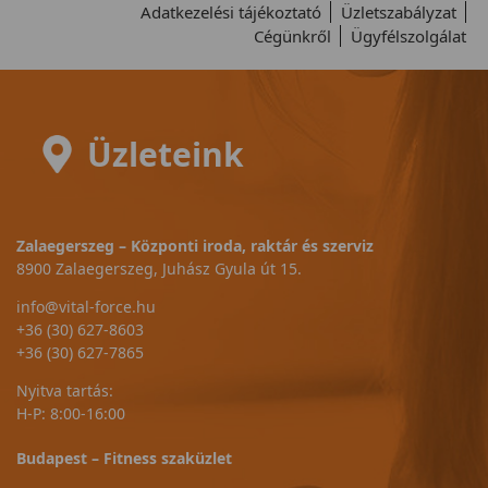
Adatkezelési tájékoztató
Üzletszabályzat
Cégünkről
Ügyfélszolgálat
Üzleteink
Zalaegerszeg – Központi iroda, raktár és szerviz
8900 Zalaegerszeg, Juhász Gyula út 15.
info@vital-force.hu
+36 (30) 627-8603
+36 (30) 627-7865
Nyitva tartás:
H-P: 8:00-16:00
Budapest – Fitness szaküzlet