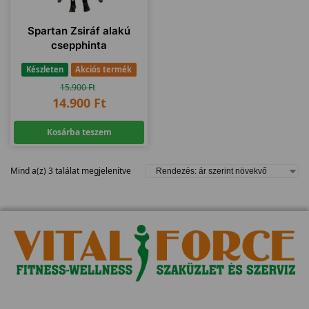
Spartan Zsiráf alakú
csepphinta
Készleten
Akciós termék
15.900
Ft
14.900
Ft
Kosárba teszem
Mind a(z) 3 találat megjelenítve