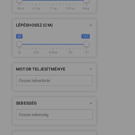
Nincs
6,1 kg
11 kg
18,5 kg
36 kg
LÉPÉSHOSSZ (CM)
28
157
28
43,5
53,4cm
120
157
MOTOR TELJESÍTMÉNYE
SEBESSÉG