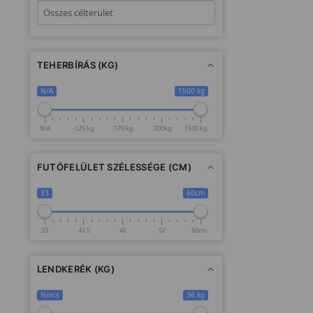
TEHERBÍRÁS (KG)
N/A
1500 kg
N/A
125 kg
170 kg
300kg
1500 kg
FUTÓFELÜLET SZÉLESSÉGE (CM)
33
60cm
33
41.5
46
52
60cm
LENDKERÉK (KG)
Nincs
36 kg