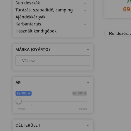
8
Sup deszkák
69
Túrázás, szabadidő, camping
Ajándékkártyák
Karbantartás
Használt kondigépek
MÁRKA (GYÁRTÓ)
ÁR
69 900 Ft
69 900 Ft
69 900
69 900
CÉLTERÜLET