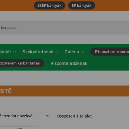
SZÉP kártyák
EP kártyák
ástár
Szolgáltatások
Galéria
Fitneszterem bere
Viszonteladóknak
dzőterem karbantartás
SÍTŐ
Összesen 1 találat