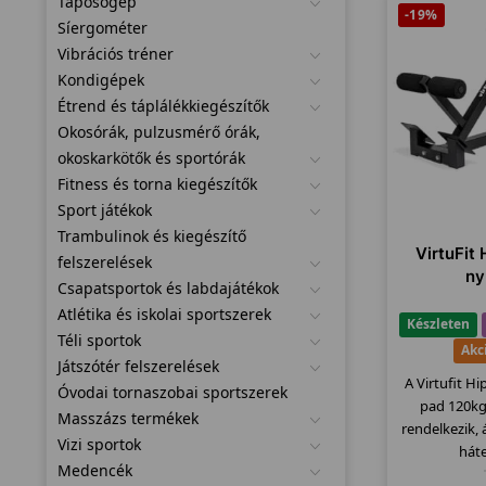
Taposógép
-19%
Síergométer
Vibrációs tréner
Kondigépek
Étrend és táplálékkiegészítők
Okosórák, pulzusmérő órák,
okoskarkötők és sportórák
Fitness és torna kiegészítők
Sport játékok
Trambulinok és kiegészítő
VirtuFit
felszerelések
ny
Csapatsportok és labdajátékok
Atlétika és iskolai sportszerek
Készleten
Téli sportok
Akc
Játszótér felszerelések
A Virtufit H
Óvodai tornaszobai sportszerek
pad 120kg
Masszázs termékek
rendelkezik,
Vizi sportok
hát
Medencék