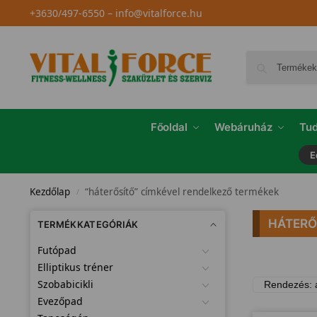
+3630/497-6550
–
info@vitalforce.hu
Főoldal
Webáruház
Tud
E
Kezdőlap
“háterősítő” címkével rendelkező termékek
/
HÁTERŐ
TERMÉKKATEGÓRIÁK
Futópad
Elliptikus tréner
Szobabicikli
Evezőpad