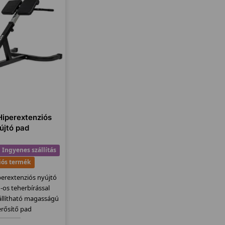
 Hiperextenziós
újtó pad
Ingyenes szállítás
iós termék
iperextenziós nyújtó
-os teherbírással
 állítható magasságú
erősítő pad