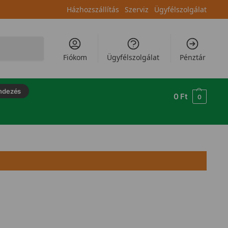
Házhozszállítás
Szerviz
Ügyfélszolgálat
Keresés
Fiókom
Ügyfélszolgálat
Pénztár
ndezés
0
Ft
0