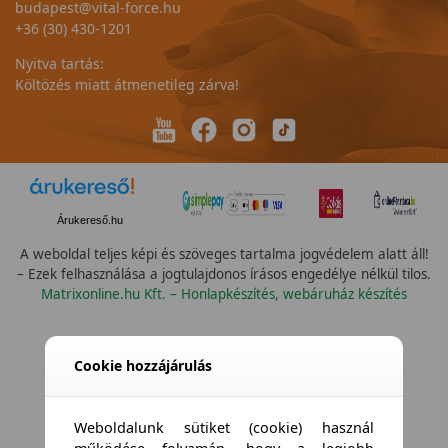
budapest@vital-force.hu
+36 (30) 430-1201
Nyitva tartás:
Költözés miatt átmenetileg zárva!
Árukereső.hu
A weboldal teljes képi és szöveges tartalma jogvédelem alatt áll!
– Ezek felhasználása a jogtulajdonos írásos engedélye nélkül tilos.
Matrixonline.hu Kft. – Honlapkészítés, webáruház készítés
Összes vízállóság
Cookie hozzájárulás
Weboldalunk sütiket (cookie) használ