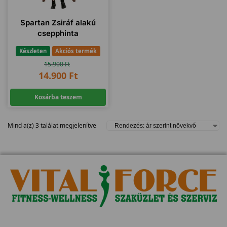
Spartan Zsiráf alakú
csepphinta
Készleten
Akciós termék
15.900
Ft
14.900
Ft
Kosárba teszem
Mind a(z) 3 találat megjelenítve