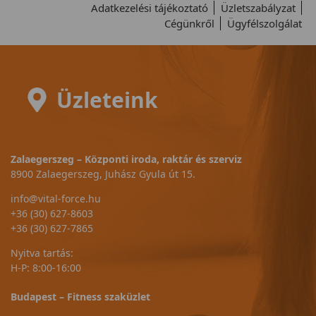
Adatkezelési tájékoztató
Üzletszabályzat
Cégünkről
Ügyfélszolgálat
Üzleteink
Zalaegerszeg – Központi iroda, raktár és szerviz
8900 Zalaegerszeg, Juhász Gyula út 15.
info@vital-force.hu
+36 (30) 627-8603
+36 (30) 627-7865
Nyitva tartás:
H-P: 8:00-16:00
Budapest – Fitness szaküzlet