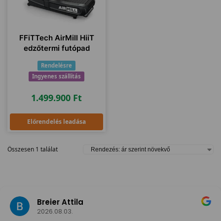
FFiTTech AirMill HiiT
edzőtermi futópad
Rendelésre
Ingyenes szállítás
1.499.900
Ft
Előrendelés leadása
Összesen 1 találat
Breier Attila
2026.08.03.