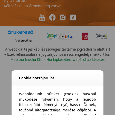
Nyitva tartás:
Költözés miatt átmenetileg zárva!
Árukereső.hu
A weboldal teljes képi és szöveges tartalma jogvédelem alatt áll!
– Ezek felhasználása a jogtulajdonos írásos engedélye nélkül tilos.
Matrixonline.hu Kft. – Honlapkészítés, webáruház készítés
Összes vízállóság
Cookie hozzájárulás
Weboldalunk sütiket (cookie) használ
működése folyamán, hogy a legjobb
felhasználói élményt nyújthassa Önnek,
továbbá látogatottsága mérése céljából. A