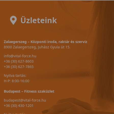
Üzleteink
Zalaegerszeg – Központi iroda, raktár és szerviz
8900 Zalaegerszeg, Juhász Gyula út 15.
info@vital-force.hu
+36 (30) 627-8603
+36 (30) 627-7865
Nyitva tartás:
H-P: 8:00-16:00
Budapest – Fitness szaküzlet
budapest@vital-force.hu
+36 (30) 430-1201