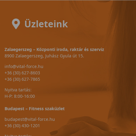
Üzleteink
Zalaegerszeg – Központi iroda, raktár és szerviz
8900 Zalaegerszeg, Juhász Gyula út 15.
info@vital-force.hu
+36 (30) 627-8603
+36 (30) 627-7865
Nyitva tartás:
H-P: 8:00-16:00
Budapest – Fitness szaküzlet
budapest@vital-force.hu
+36 (30) 430-1201