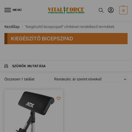
MENÜ
0
Kezdőlap
“kiegészítő bicepszpad” címkével rendelkező termékek
/
KIEGÉSZÍTŐ BICEPSZPAD
SZŰRŐK MUTATÁSA
Összesen 1 találat