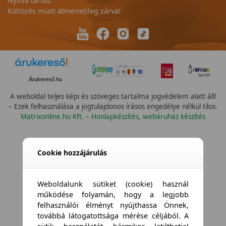
Nyitva tartás:
Költözés miatt átmenetileg zárva!
Árukereső.hu
A weboldal teljes képi és szöveges tartalma jogvédelem alatt áll!
– Ezek felhasználása a jogtulajdonos írásos engedélye nélkül tilos.
Matrixonline.hu Kft. – Honlapkészítés, webáruház készítés
Összes vízállóság
Cookie hozzájárulás
Weboldalunk sütiket (cookie) használ
működése folyamán, hogy a legjobb
felhasználói élményt nyújthassa Önnek,
továbbá látogatottsága mérése céljából. A