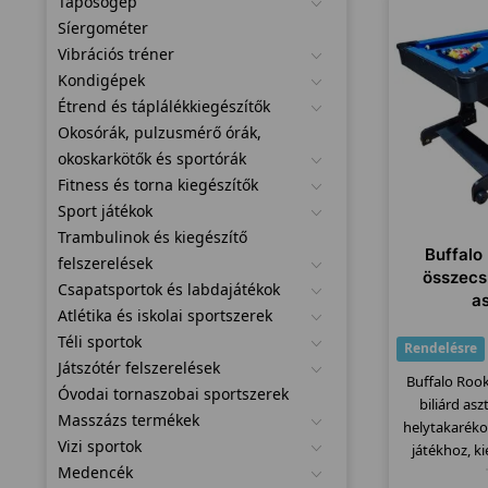
Taposógép
Síergométer
Vibrációs tréner
Kondigépek
Étrend és táplálékkiegészítők
Okosórák, pulzusmérő órák,
okoskarkötők és sportórák
Fitness és torna kiegészítők
Sport játékok
Trambulinok és kiegészítő
Buffalo 
felszerelések
összecs
Csapatsportok és labdajátékok
as
Atlétika és iskolai sportszerek
Téli sportok
Rendelésre
Játszótér felszerelések
Buffalo Rook
Óvodai tornaszobai sportszerek
biliárd asz
Masszázs termékek
helytakarék
Vizi sportok
játékhoz, ki
Medencék
ki