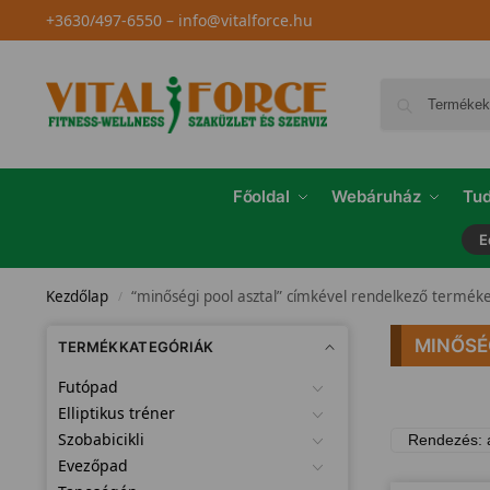
+3630/497-6550
–
info@vitalforce.hu
Főoldal
Webáruház
Tud
E
Kezdőlap
“minőségi pool asztal” címkével rendelkező termék
/
MINŐSÉ
TERMÉKKATEGÓRIÁK
Futópad
Elliptikus tréner
Szobabicikli
Evezőpad