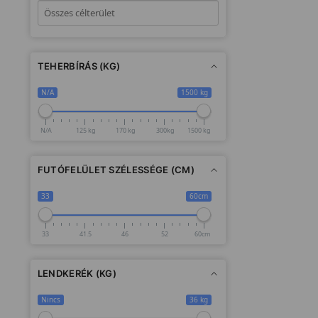
TEHERBÍRÁS (KG)
N/A
1500 kg
N/A
125 kg
170 kg
300kg
1500 kg
FUTÓFELÜLET SZÉLESSÉGE (CM)
33
60cm
33
41.5
46
52
60cm
LENDKERÉK (KG)
Nincs
36 kg