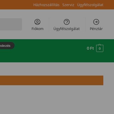
Házhozszállítás
Szerviz
Ügyfélszolgálat
Keresés
Fiókom
Ügyfélszolgálat
Pénztár
ndezés
0
Ft
0