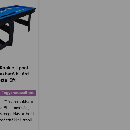
Rookie II pool
ukható biliárd
ztal 5ft
Ingyenes szállítás
ie II összecsukható
tal 5ft – minőségi,
os megoldás otthoni
egészítőkkel, stabil
vitelben!