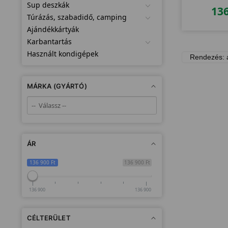
Sup deszkák
13
Túrázás, szabadidő, camping
Ajándékkártyák
Karbantartás
Használt kondigépek
MÁRKA (GYÁRTÓ)
ÁR
136 900 Ft
136 900 Ft
136 900
136 900
CÉLTERÜLET