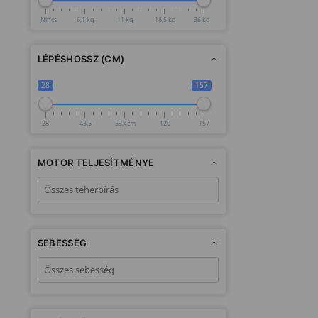
Nincs
6,1 kg
11 kg
18,5 kg
36 kg
LÉPÉSHOSSZ (CM)
28
157
28
43,5
53,4cm
120
157
MOTOR TELJESÍTMÉNYE
SEBESSÉG