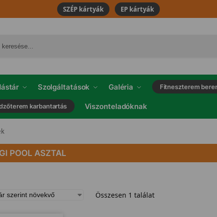
SZÉP kártyák
EP kártyák
ástár
Szolgáltatások
Galéria
Fitneszterem bere
Viszonteladóknak
dzőterem karbantartás
ek
GI POOL ASZTAL
Összesen 1 találat