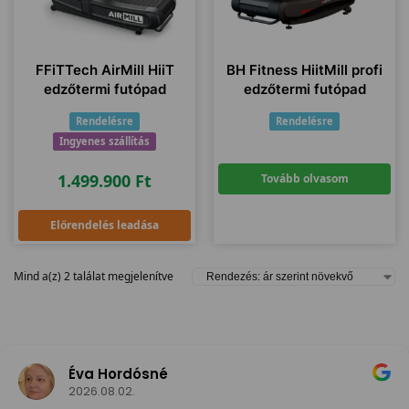
FFiTTech AirMill HiiT
BH Fitness HiitMill profi
edzőtermi futópad
edzőtermi futópad
Rendelésre
Rendelésre
Ingyenes szállítás
1.499.900
Ft
Tovább olvasom
Előrendelés leadása
Mind a(z) 2 találat megjelenítve
Éva Hordósné
2026.08.02.