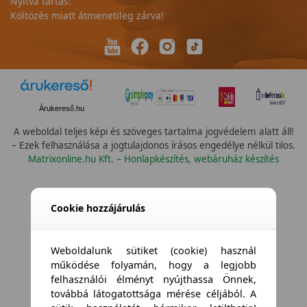
Nyitva tartás:
Költözés miatt átmenetileg zárva!
Árukereső.hu
A weboldal teljes képi és szöveges tartalma jogvédelem alatt áll!
– Ezek felhasználása a jogtulajdonos írásos engedélye nélkül tilos.
Matrixonline.hu Kft. – Honlapkészítés, webáruház készítés
Összes vízállóság
Cookie hozzájárulás
Weboldalunk sütiket (cookie) használ
működése folyamán, hogy a legjobb
felhasználói élményt nyújthassa Önnek,
továbbá látogatottsága mérése céljából. A