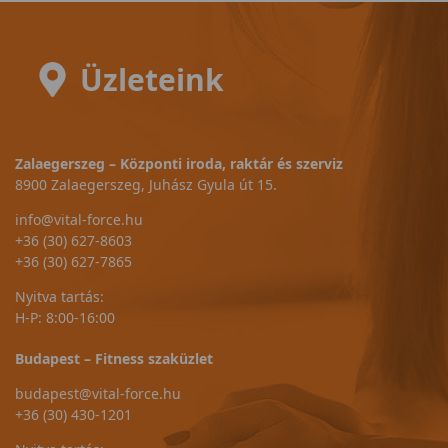
Üzleteink
Zalaegerszeg – Központi iroda, raktár és szerviz
8900 Zalaegerszeg, Juhász Gyula út 15.
info@vital-force.hu
+36 (30) 627-8603
+36 (30) 627-7865
Nyitva tartás:
H-P: 8:00-16:00
Budapest – Fitness szaküzlet
budapest@vital-force.hu
+36 (30) 430-1201