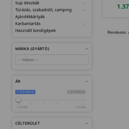
Sup deszkák
1.3
Túrázás, szabadidő, camping
Ajándékkártyák
Karbantartás
Használt kondigépek
MÁRKA (GYÁRTÓ)
ÁR
1 379 900 Ft
1 379 900 Ft
1 379 900
1 379 900
CÉLTERÜLET