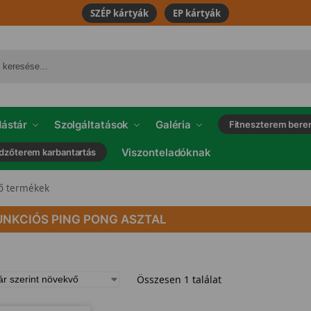
SZÉP kártyák
EP kártyák
ástár
Szolgáltatások
Galéria
Fitneszterem bere
Viszonteladóknak
dzőterem karbantartás
ző termékek
UNKCIÓS PING PONG ASZTAL
Összesen 1 találat