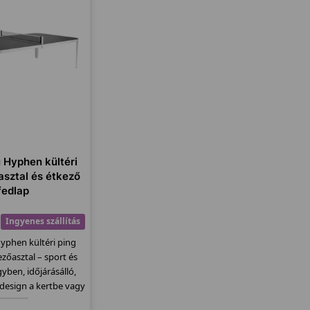
u Hyphen kültéri
asztal és étkező
fedlap
Ingyenes szállítás
Hyphen kültéri ping
zőasztal – sport és
yben, időjárásálló,
 design a kertbe vagy
eraszra.