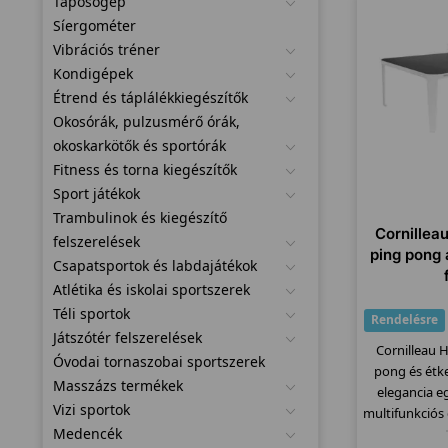
Taposógép
Síergométer
Vibrációs tréner
Kondigépek
Étrend és táplálékkiegészítők
Okosórák, pulzusmérő órák,
okoskarkötők és sportórák
Fitness és torna kiegészítők
Sport játékok
Trambulinok és kiegészítő
Cornillea
felszerelések
ping pong 
Csapatsportok és labdajátékok
Atlétika és iskolai sportszerek
Téli sportok
Rendelésre
Játszótér felszerelések
Cornilleau 
Óvodai tornaszobai sportszerek
pong és étke
Masszázs termékek
elegancia eg
Vizi sportok
multifunkciós
Medencék
t