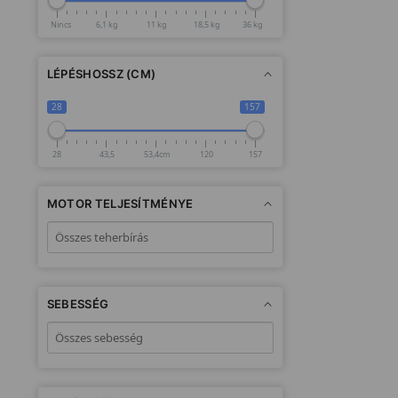
Nincs
6,1 kg
11 kg
18,5 kg
36 kg
LÉPÉSHOSSZ (CM)
28
157
28
43,5
53,4cm
120
157
MOTOR TELJESÍTMÉNYE
SEBESSÉG