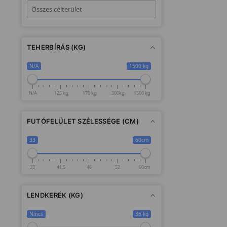
TEHERBÍRÁS (KG)
N/A
1500 kg
N/A
125 kg
170 kg
300kg
1500 kg
FUTÓFELÜLET SZÉLESSÉGE (CM)
33
60cm
33
41.5
46
52
60cm
LENDKERÉK (KG)
Nincs
36 kg