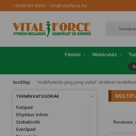
+3630/497-6550
–
info@vitalforce.hu
Főoldal
Webáruház
Tud
E
Kezdőlap
“multifunkciós ping pong asztal” címkével rendelke
/
MULTIF
TERMÉKKATEGÓRIÁK
Futópad
Elliptikus tréner
Szobabicikli
Evezőpad