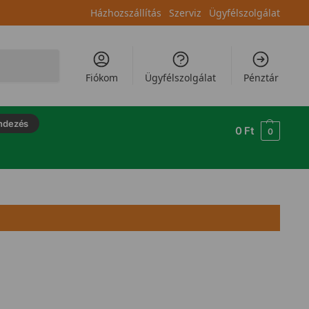
Házhozszállítás
Szerviz
Ügyfélszolgálat
Keresés
Fiókom
Ügyfélszolgálat
Pénztár
ndezés
0
Ft
0