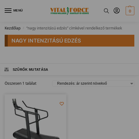
MENÜ
0
Kezdőlap
“nagy intenzitású edzés” címkével rendelkező termékek
/
NAGY INTENZITÁSÚ EDZÉS
SZŰRŐK MUTATÁSA
Összesen 1 találat