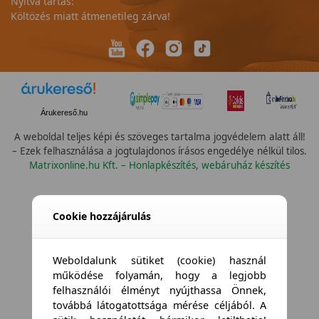
Nyitva tartás:
Költözés miatt átmenetileg zárva!
Árukereső.hu
A weboldal teljes képi és szöveges tartalma jogvédelem alatt áll!
– Ezek felhasználása a jogtulajdonos írásos engedélye nélkül tilos.
Matrixonline.hu Kft. – Honlapkészítés, webáruház készítés
Összes vízállóság
Cookie hozzájárulás
Weboldalunk sütiket (cookie) használ
működése folyamán, hogy a legjobb
felhasználói élményt nyújthassa Önnek,
továbbá látogatottsága mérése céljából. A