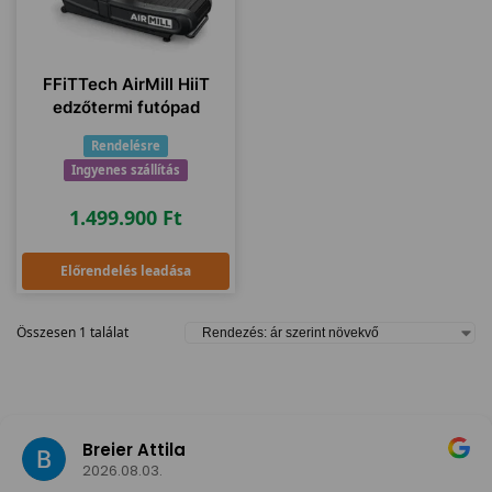
FFiTTech AirMill HiiT
edzőtermi futópad
Rendelésre
Ingyenes szállítás
1.499.900
Ft
Előrendelés leadása
Összesen 1 találat
Breier Attila
2026.08.03.