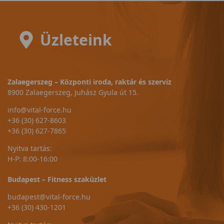
Üzleteink
Zalaegerszeg – Központi iroda, raktár és szerviz
8900 Zalaegerszeg, Juhász Gyula út 15.
info@vital-force.hu
+36 (30) 627-8603
+36 (30) 627-7865
Nyitva tartás:
H-P: 8:00-16:00
Budapest – Fitness szaküzlet
budapest@vital-force.hu
+36 (30) 430-1201