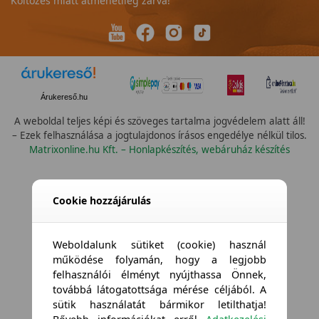
Költözés miatt átmenetileg zárva!
Árukereső.hu
A weboldal teljes képi és szöveges tartalma jogvédelem alatt áll!
– Ezek felhasználása a jogtulajdonos írásos engedélye nélkül tilos.
Matrixonline.hu Kft. – Honlapkészítés, webáruház készítés
Összes vízállóság
Cookie hozzájárulás
Weboldalunk sütiket (cookie) használ
működése folyamán, hogy a legjobb
felhasználói élményt nyújthassa Önnek,
továbbá látogatottsága mérése céljából. A
sütik használatát bármikor letilthatja!