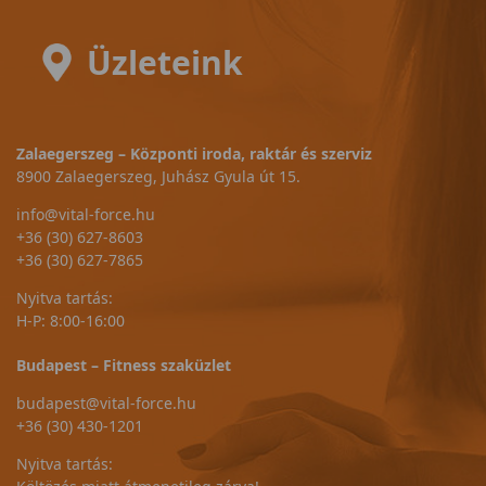
Üzleteink
Zalaegerszeg – Központi iroda, raktár és szerviz
8900 Zalaegerszeg, Juhász Gyula út 15.
info@vital-force.hu
+36 (30) 627-8603
+36 (30) 627-7865
Nyitva tartás:
H-P: 8:00-16:00
Budapest – Fitness szaküzlet
budapest@vital-force.hu
+36 (30) 430-1201
Nyitva tartás: