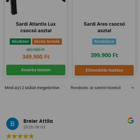
Sardi Atlantis Lux
Sardi Ares csocsó
csocsó asztal
asztal
Készleten
Akciós termék
Rendelésre
369.900
Ft
399.900
Ft
349.900
Ft
Kosárba teszem
Előrendelés leadása
Mind a(z) 2 találat megjelenítve
Breier Attila
2026.08.03.