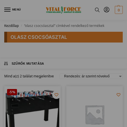
MENÜ
0
Kezdőlap
“olasz csocsóasztal” címkével rendelkező termékek
/
OLASZ CSOCSÓASZTAL
SZŰRŐK MUTATÁSA
Mind a(z) 2 találat megjelenítve
-5%